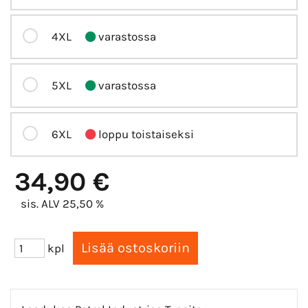
4XL
varastossa
5XL
varastossa
6XL
loppu toistaiseksi
34,90 €
sis. ALV 25,50 %
kpl