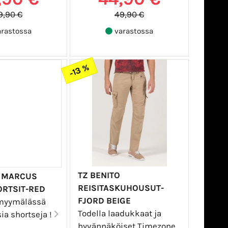
9,90 €
49,90 €
rastossa
varastossa
-13 %
TZ BENITO
 MARCUS
REISITASKUHOUSUT-
ORTSIT-RED
FJORD BEIGE
 myymälässä
Todella laadukkaat ja
sia shortseja !
hyvännäköiset Timezone