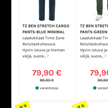
TZ BEN STRETCH CARGO
TZ BEN STRE
PANTS-BLUE MINIMAL
PANTS-GREEN
Laadukkaat Time Zone
Laadukkaat Ti
Reisitaskuhousut.
Reisitaskuhous
Hyvin istuva ja hieman
Hyvin istuva j
väljä, suora...
väljä, suora...
79,90 €
79,9
89,90 €
99,90
varastossa
varast
-11 %
-11 %