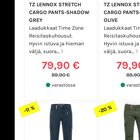
TZ LENNOX STRETCH
TZ LENNOX S
CARGO PANTS-SHADOW
CARGO PANTS
GREY
OLIVE
Laadukkaat Time Zone
Laadukkaat Ti
Reisitaskuhousut.
Reisitaskuhous
Hyvin istuva ja hieman
Hyvin istuva j
väljä, suora...
väljä, suora...
79,90 €
79,9
89,90 €
89,90
varastossa
varast
-20 %
-11 %