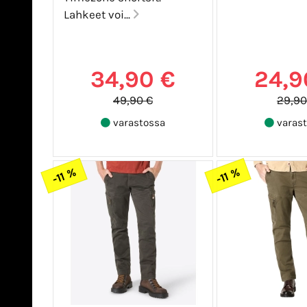
Lahkeet voi...
34,90 €
24,9
49,90 €
29,90
varastossa
varast
-11 %
-11 %