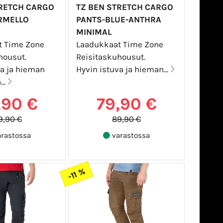
TRETCH CARGO
TZ BEN STRETCH CARGO
RMELLO
PANTS-BLUE-ANTHRA
MINIMAL
t Time Zone
Laadukkaat Time Zone
housut.
Reisitaskuhousut.
va ja hieman
Hyvin istuva ja hieman...
...
,90 €
79,90 €
9,90 €
89,90 €
rastossa
varastossa
-11 %