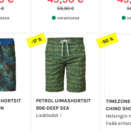
 €
59,90 €
5
ossa
varastossa
va
-50 %
-17 %
SHORTSIT
PETROL UIMASHORTSIT
TIMEZONE
EN
956-DEEP SEA
CHINO SH
Lisätiedot
Helsingin
lisää erilai