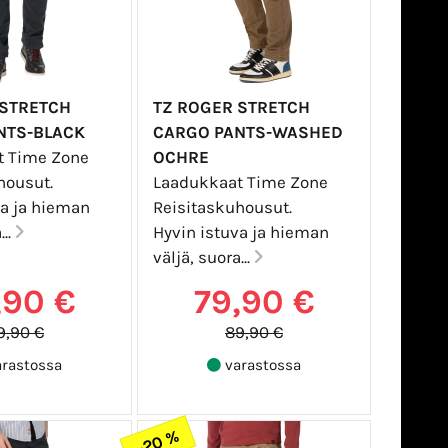
 STRETCH
TZ ROGER STRETCH
NTS-BLACK
CARGO PANTS-WASHED
t Time Zone
OCHRE
housut.
Laadukkaat Time Zone
va ja hieman
Reisitaskuhousut.
...
Hyvin istuva ja hieman
väljä, suora...
,90 €
79,90 €
9,90 €
89,90 €
rastossa
varastossa
-20 %