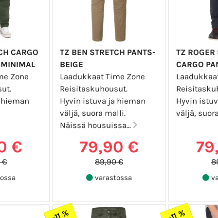
TCH CARGO
TZ BEN STRETCH PANTS-
TZ ROGER
 MINIMAL
BEIGE
CARGO PA
me Zone
Laadukkaat Time Zone
Laadukkaa
ut.
Reisitaskuhousut.
Reisitasku
a hieman
Hyvin istuva ja hieman
Hyvin istu
väljä, suora malli.
väljä, suora
Näissä housuissa...
0 €
79,90 €
79
 €
89,90 €
8
ossa
varastossa
va
-11 %
-11 %