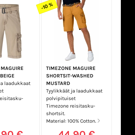
-10 %
 MAGUIRE
TIMEZONE MAGUIRE
-BEIGE
SHORTSIT-WASHED
ja laadukkaat
MUSTARD
set
Tyylikkäät ja laadukkaat
eisitasku-
polvipituiset
Timezone reisitasku-
shortsit.
Material: 100% Cotton.
,90 €
44,90 €