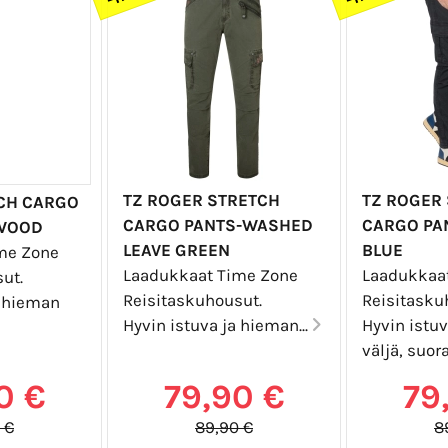
TZ ROGER STRETCH
TZ ROGER
TCH CARGO
CARGO PANTS-WASHED
CARGO PA
 WOOD
LEAVE GREEN
BLUE
me Zone
Laadukkaat Time Zone
Laadukkaa
ut.
Reisitaskuhousut.
Reisitasku
a hieman
Hyvin istuva ja hieman...
Hyvin istu
väljä, suora
0 €
79,90 €
79
 €
89,90 €
8