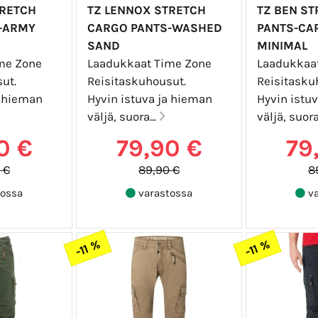
TRETCH
TZ LENNOX STRETCH
TZ BEN S
-ARMY
CARGO PANTS-WASHED
PANTS-CA
SAND
MINIMAL
me Zone
Laadukkaat Time Zone
Laadukkaa
ut.
Reisitaskuhousut.
Reisitasku
a hieman
Hyvin istuva ja hieman
Hyvin istu
väljä, suora...
väljä, suora
0 €
79,90 €
79
 €
89,90 €
8
ossa
varastossa
va
-11 %
-11 %