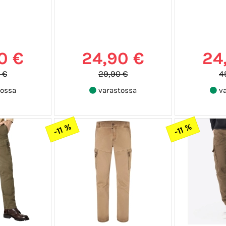
0 €
24,90 €
24
 €
29,90 €
4
ossa
varastossa
va
-11 %
-11 %