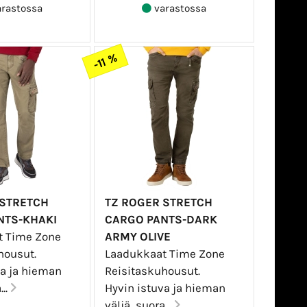
rastossa
varastossa
-11 %
 STRETCH
TZ ROGER STRETCH
NTS-KHAKI
CARGO PANTS-DARK
t Time Zone
ARMY OLIVE
housut.
Laadukkaat Time Zone
va ja hieman
Reisitaskuhousut.
...
Hyvin istuva ja hieman
väljä, suora...