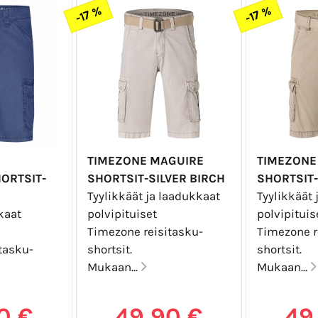
-17 %
-17 %
TIMEZONE MAGUIRE
TIMEZONE
ORTSIT-
SHORTSIT-SILVER BIRCH
SHORTSIT
Tyylikkäät ja laadukkaat
Tyylikkäät 
kaat
polvipituiset
polvipitui
Timezone reisitasku-
Timezone r
tasku-
shortsit.
shortsit.
Mukaan...
Mukaan...
0 €
49,90 €
49