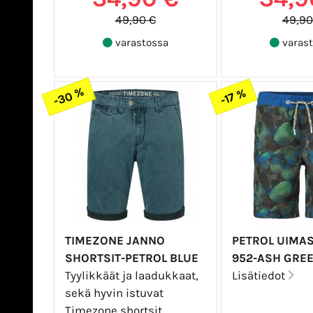
49,90 €
49,90
varastossa
varast
-30 %
-17 %
TIMEZONE JANNO
PETROL UIMA
SHORTSIT-PETROL BLUE
952-ASH GRE
Tyylikkäät ja laadukkaat,
Lisätiedot
sekä hyvin istuvat
Timezone shortsit.