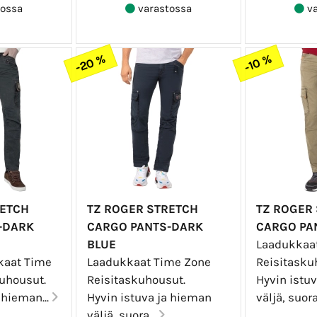
ossa
varastossa
va
-20 %
-10 %
RETCH
TZ ROGER STRETCH
TZ ROGER
-DARK
CARGO PANTS-DARK
CARGO PA
BLUE
Laadukkaa
kaat Time
Laadukkaat Time Zone
Reisitasku
uhousut.
Reisitaskuhousut.
Hyvin istu
 hieman...
Hyvin istuva ja hieman
väljä, suora
väljä, suora...