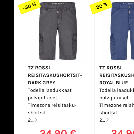
-30 %
-30 %
TZ ROSSI
TZ ROSSI
REISITASKUSHORTSIT-
REISITASKUSH
DARK GREY
ROYAL BLUE
Todella laadukkaat
Todella laaduk
polvipituiset
polvipituiset
Timezone reisitasku-
Timezone reisi
shortsit.
shortsit.
2...
2...
34,90 €
34,9