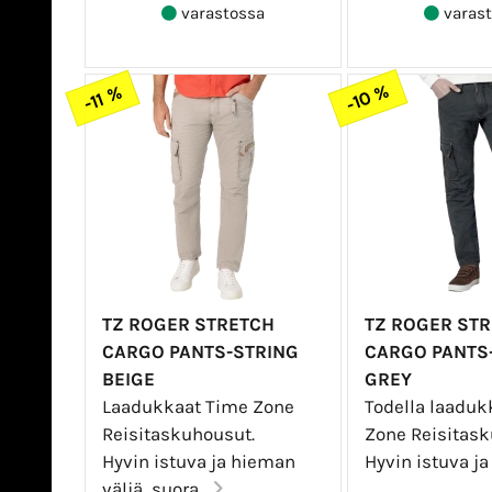
varastossa
varast
-10 %
-11 %
TZ ROGER STRETCH
TZ ROGER ST
CARGO PANTS-STRING
CARGO PANTS
BEIGE
GREY
Laadukkaat Time Zone
Todella laaduk
Reisitaskuhousut.
Zone Reisitask
Hyvin istuva ja hieman
Hyvin istuva ja
väljä, suora...