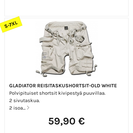
S-7XL
GLADIATOR REISITASKUSHORTSIT-OLD WHITE
Polvipituiset shortsit kivipestyä puuvillaa.
2 sivutaskua.
2 isoa...
59,90 €