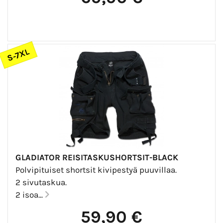
S-7XL
GLADIATOR REISITASKUSHORTSIT-BLACK
Polvipituiset shortsit kivipestyä puuvillaa.
2 sivutaskua.
2 isoa...
59,90 €