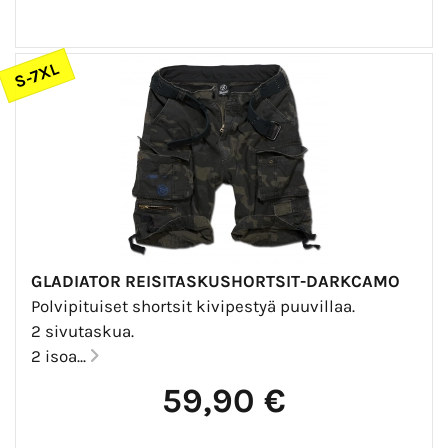
S-7XL
GLADIATOR REISITASKUSHORTSIT-DARKCAMO
Polvipituiset shortsit kivipestyä puuvillaa.
2 sivutaskua.
2 isoa...
59,90 €