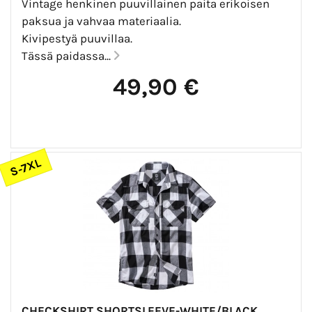
Vintage henkinen puuvillainen paita erikoisen
paksua ja vahvaa materiaalia.
Kivipestyä puuvillaa.
Tässä paidassa...
49,90 €
S-7XL
CHECKSHIRT SHORTSLEEVE-WHITE/BLACK