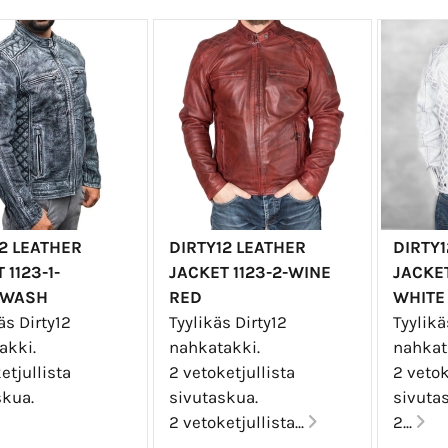
2 LEATHER
DIRTY12 LEATHER
DIRTY1
 1123-1-
JACKET 1123-2-WINE
JACKET
EWASH
RED
WHITE
äs Dirty12
Tyylikäs Dirty12
Tyylikä
akki.
nahkatakki.
nahkat
etjullista
2 vetoketjullista
2 vetok
skua.
sivutaskua.
sivuta
2 vetoketjullista...
2...