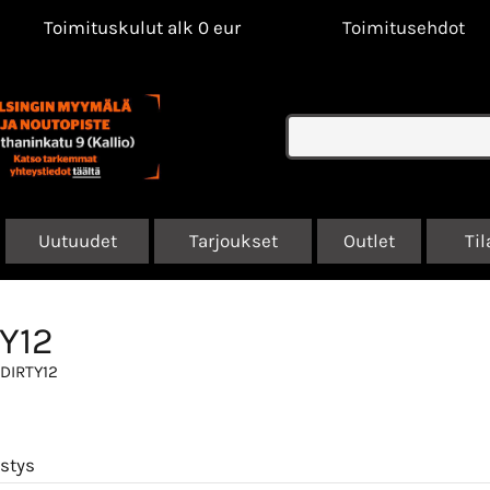
Toimituskulut alk 0 eur
Toimitusehdot
Uutuudet
Tarjoukset
Outlet
Til
Y12
 DIRTY12
estys