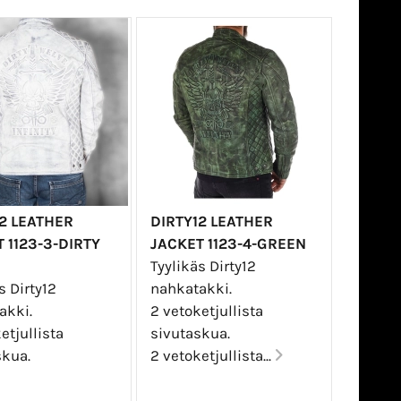
2 LEATHER
DIRTY12 LEATHER
 1123-3-DIRTY
JACKET 1123-4-GREEN
Tyylikäs Dirty12
s Dirty12
nahkatakki.
akki.
2 vetoketjullista
etjullista
sivutaskua.
skua.
2 vetoketjullista...