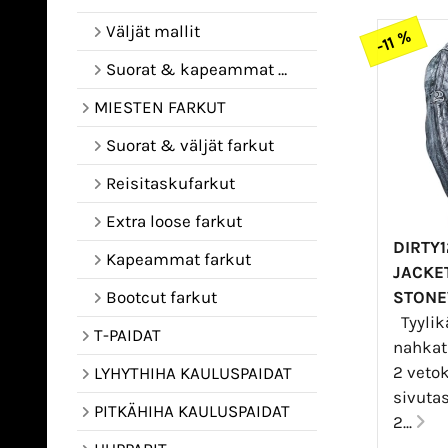
Väljät mallit
-11 %
Suorat & kapeammat mallit
MIESTEN FARKUT
Suorat & väljät farkut
Reisitaskufarkut
Extra loose farkut
DIRTY1
Kapeammat farkut
JACKET
STON
Bootcut farkut
Tyylik
T-PAIDAT
nahkat
2 vetok
LYHYTHIHA KAULUSPAIDAT
sivuta
PITKÄHIHA KAULUSPAIDAT
2...