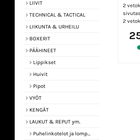
LIIVIT
2 vetok
sivuta
TECHNICAL & TACTICAL
2 vetok
LIIKUNTA & URHEILU
2
BOXERIT
PÄÄHINEET
Lippikset
Huivit
Pipot
VYÖT
KENGÄT
LAUKUT & REPUT ym.
Puhelinkotelot ja lompakot