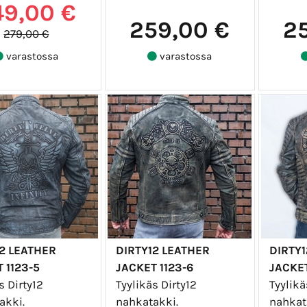
49,00 €
259,00 €
2
279,00 €
varastossa
varastossa
2 LEATHER
DIRTY12 LEATHER
DIRTY1
 1123-5
JACKET 1123-6
JACKET
s Dirty12
Tyylikäs Dirty12
Tyylikä
akki.
nahkatakki.
nahkat