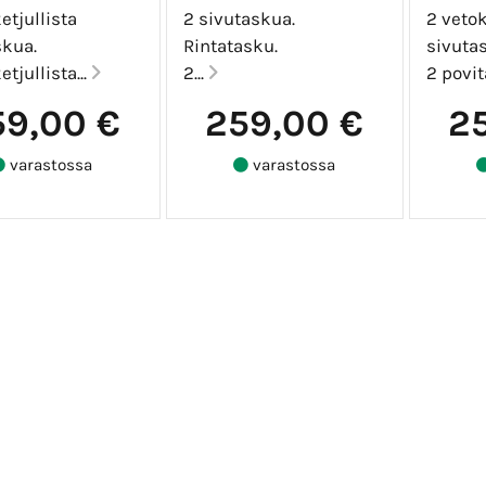
etjullista
2 sivutaskua.
2 vetok
skua.
Rintatasku.
sivuta
etjullista...
2...
2 povit
59,00 €
259,00 €
2
varastossa
varastossa