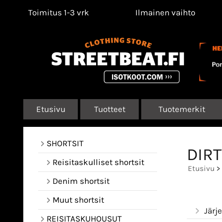
Toimitus 1-3 vrk
Ilmainen vaihto
Etusivu
Tuotteet
Tuotemerkit
SHORTSIT
DIRT
Reisitaskulliset shortsit
Etusivu
>
Denim shortsit
Muut shortsit
Järj
REISITASKUHOUSUT