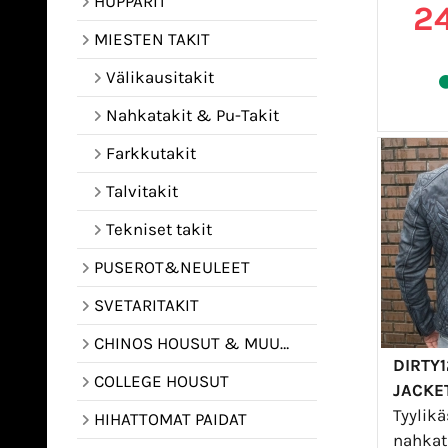
HUPPARIT
2
MIESTEN TAKIT
Välikausitakit
Nahkatakit & Pu-Takit
Farkkutakit
Talvitakit
Tekniset takit
PUSEROT&NEULEET
SVETARITAKIT
CHINOS HOUSUT & MUUT HOUSUT
DIRTY1
COLLEGE HOUSUT
JACKET
Tyylikä
HIHATTOMAT PAIDAT
nahkat