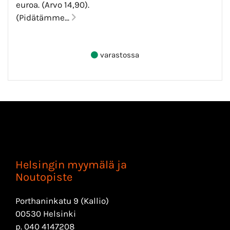
euroa. (Arvo 14,90).
(Pidätämme...
varastossa
Helsingin myymälä ja
Noutopiste
Porthaninkatu 9 (Kallio)
00530 Helsinki
p.
040 4147208