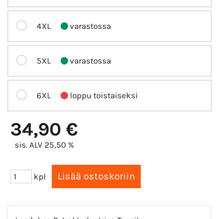
4XL
varastossa
5XL
varastossa
6XL
loppu toistaiseksi
34,90 €
sis. ALV 25,50 %
kpl