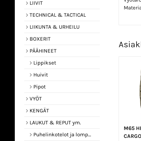
LIIVIT
Materia
TECHNICAL & TACTICAL
LIIKUNTA & URHEILU
BOXERIT
Asiak
PÄÄHINEET
Lippikset
Huivit
Pipot
VYÖT
KENGÄT
LAUKUT & REPUT ym.
M65 H
Puhelinkotelot ja lompakot
CARGO