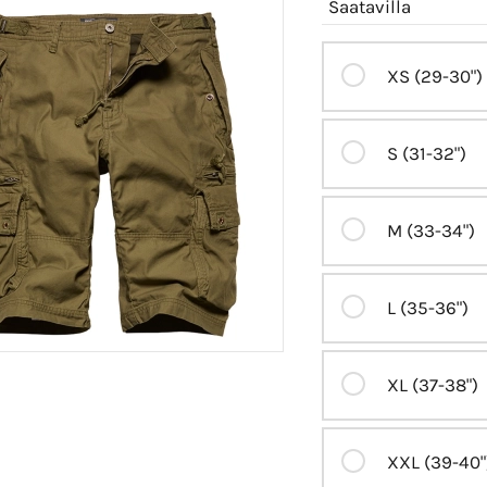
Saatavilla
XS (29-30")
S (31-32")
M (33-34")
L (35-36")
XL (37-38")
XXL (39-40"