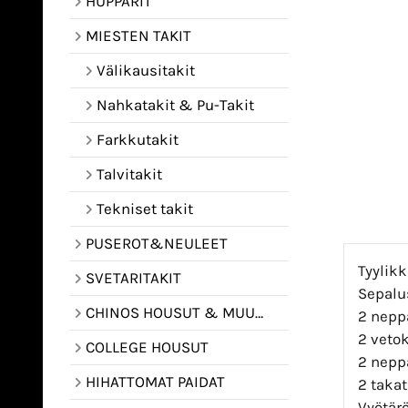
HUPPARIT
MIESTEN TAKIT
Välikausitakit
Nahkatakit & Pu-Takit
Farkkutakit
Talvitakit
Tekniset takit
PUSEROT&NEULEET
Tyylikk
SVETARITAKIT
Sepalus
CHINOS HOUSUT & MUUT HOUSUT
2 neppa
2 vetok
COLLEGE HOUSUT
2 neppa
HIHATTOMAT PAIDAT
2 taka
Vyötär