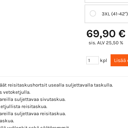
3XL (41-42")
69,90 €
sis. ALV 25,50 %
kpl
äät reisitaskushortsit usealla suljettavalla taskulla.
 vetoketjulla.
reilla suljettavaa sivutaskua.
etjullista reisitaskua.
reilla suljettavaa reisitaskua.
taskua.
öllä vyölenkit sekä säätöremmit.