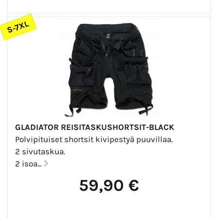
S-7XL
GLADIATOR REISITASKUSHORTSIT-BLACK
Polvipituiset shortsit kivipestyä puuvillaa.
2 sivutaskua.
2 isoa...
59,90 €