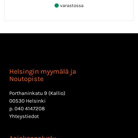
varastossa
Helsingin myymälä ja
Noutopiste
Porthaninkatu 9 (Kallio)
00530 Helsinki
p.
040 4147208
Yhteystiedot