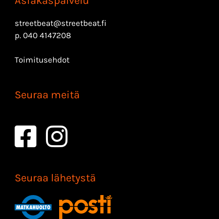
Asiakaspalvelu
streetbeat@streetbeat.fi
p.
040 4147208
Toimitusehdot
Seuraa meitä
Seuraa lähetystä