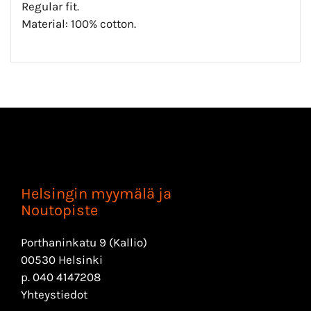
Regular fit.
Material: 100% cotton.
Helsingin myymälä ja
Noutopiste
Porthaninkatu 9 (Kallio)
00530 Helsinki
p.
040 4147208
Yhteystiedot