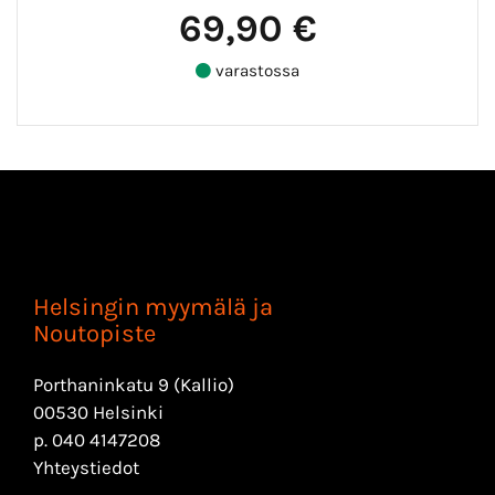
69,90 €
varastossa
Helsingin myymälä ja
Noutopiste
Porthaninkatu 9 (Kallio)
00530 Helsinki
p.
040 4147208
Yhteystiedot