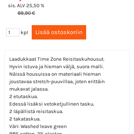
sis. ALV 25,50 %
89,90 €
kpl
Laadukkaat Time Zone Reisitaskuhousut.
Hyvin istuva ja hieman väljä, suora malli.
Näissä housuissa on materiaali hieman
joustavaa stretch-puuvillaa, joten erittäin
mukavat jalassa.
2 etutaskua.
Edessä lisäksi vetoketjullinen tasku.
2 läpällistä reisitaskua.
2 takataskua.
Väri: Washed leave green
98% cotton, 2% elastan