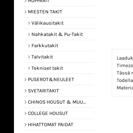
HUPPARIT
MIESTEN TAKIT
Välikausitakit
Nahkatakit & Pu-Takit
Farkkutakit
Talvitakit
Laaduk
Timezo
Tekniset takit
Tässä m
PUSEROT&NEULEET
Todella
Materia
SVETARITAKIT
CHINOS HOUSUT & MUUT HOUSUT
COLLEGE HOUSUT
HIHATTOMAT PAIDAT