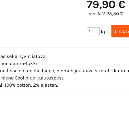
79,90 €
sis. ALV 25,50 %
kpl
as sekä hyvin istuva
nen denim-takki.
allissa on todella hieno, hieman joustava stretch-denim m
 hieno Cool blue kulutuspesu.
l: 100% cotton, 2% elastan.