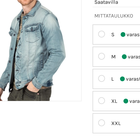
Saatavilla
MITTATAULUKKO
S
varas
M
vara
L
varas
XL
vara
XXL