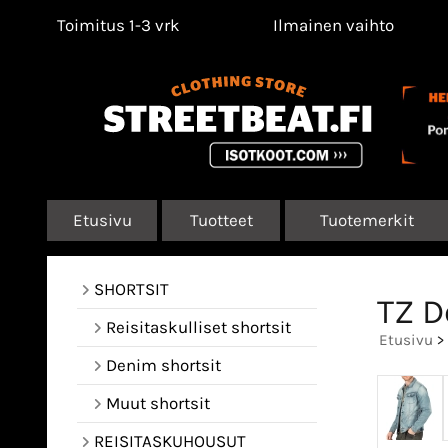
Toimitus 1-3 vrk
Ilmainen vaihto
Etusivu
Tuotteet
Tuotemerkit
SHORTSIT
TZ D
Reisitaskulliset shortsit
Etusivu
>
Denim shortsit
Muut shortsit
REISITASKUHOUSUT