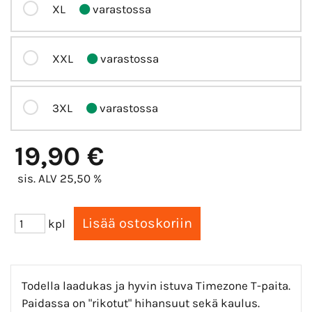
XL
varastossa
XXL
varastossa
3XL
varastossa
19,90 €
sis. ALV 25,50 %
kpl
Todella laadukas ja hyvin istuva Timezone T-paita.
Paidassa on "rikotut" hihansuut sekä kaulus.