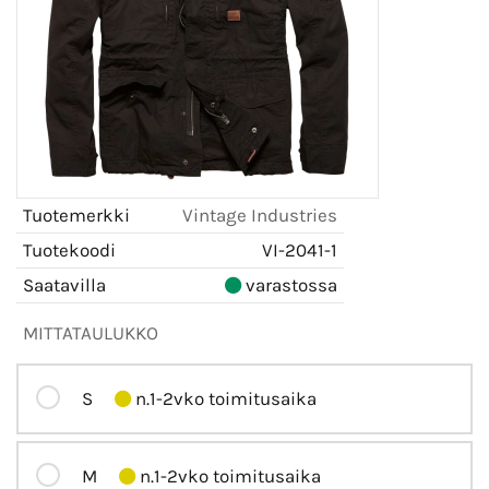
Tuotemerkki
Vintage Industries
Tuotekoodi
VI-2041-1
Saatavilla
varastossa
MITTATAULUKKO
S
n.1-2vko toimitusaika
M
n.1-2vko toimitusaika