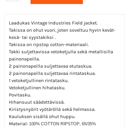
Laadukas Vintage Industries Field jacket.
Takissa on ohut vuori, joten soveltuu hyvin kevät-
kesä- tai syystakiksi .
Takissa on ripstop cotton-materiaali.
Takki suljettavissa vetoketjulla sekä metallisilla
painonapeilla.
2 painonapeilla suljettavaa etutaskua.
2 painonapeilla suljettavaa rintataskua.
1 vetoketjullinen rintatasku.
Vetoketjullinen hihatasku.
Povitasku.
Hihansuut säädettävissä.
Kiristysnyörit vyötäröllä sekä helmassa.
Kauluksen sisällä ohut huppu.
Material:
100% COTTON RIPSTOP
, 65/35%