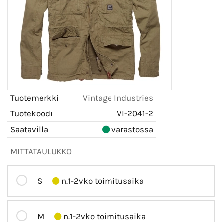
Tuotemerkki
Vintage Industries
Tuotekoodi
VI-2041-2
Saatavilla
varastossa
MITTATAULUKKO
S
n.1-2vko toimitusaika
M
n.1-2vko toimitusaika