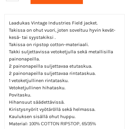
Laadukas Vintage Industries Field jacket.
Takissa on ohut vuori, joten soveltuu hyvin kevät-
kesä- tai syystakiksi .
Takissa on ripstop cotton-materiaali.
Takki suljettavissa vetoketjulla sekä metallisilla
painonapeilla.
2 painonapeilla suljettavaa etutaskua.
2 painonapeilla suljettavaa rintataskua.
1 vetoketjullinen rintatasku.
Vetoketjullinen hihatasku.
Povitasku.
Hihansuut säädettävissä.
Kiristysnyörit vyötäröllä sekä helmassa.
Kauluksen sisällä ohut huppu.
Material:
100% COTTON RIPSTOP
, 65/35%