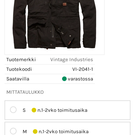
Tuotemerkki
Vintage Industries
Tuotekoodi
VI-2041-1
Saatavilla
varastossa
MITTATAULUKKO
S
n.1-2vko toimitusaika
M
n.1-2vko toimitusaika