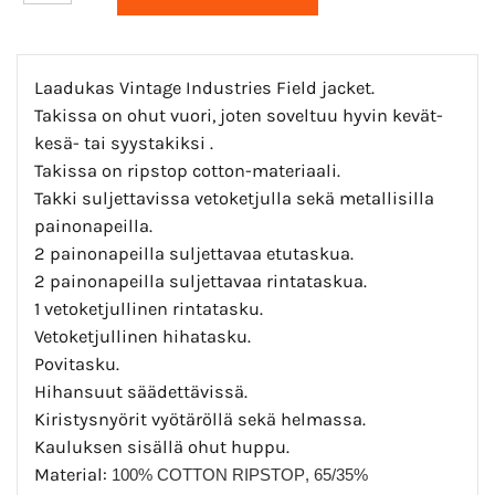
Laadukas Vintage Industries Field jacket.
Takissa on ohut vuori, joten soveltuu hyvin kevät-
kesä- tai syystakiksi .
Takissa on ripstop cotton-materiaali.
Takki suljettavissa vetoketjulla sekä metallisilla
painonapeilla.
2 painonapeilla suljettavaa etutaskua.
2 painonapeilla suljettavaa rintataskua.
1 vetoketjullinen rintatasku.
Vetoketjullinen hihatasku.
Povitasku.
Hihansuut säädettävissä.
Kiristysnyörit vyötäröllä sekä helmassa.
Kauluksen sisällä ohut huppu.
Material:
100% COTTON RIPSTOP
, 65/35%