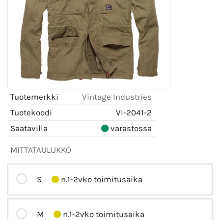
Tuotemerkki
Vintage Industries
Tuotekoodi
VI-2041-2
Saatavilla
varastossa
MITTATAULUKKO
S
n.1-2vko toimitusaika
M
n.1-2vko toimitusaika