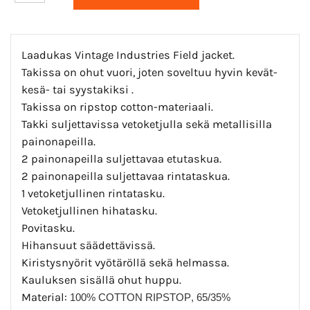
Laadukas Vintage Industries Field jacket.
Takissa on ohut vuori, joten soveltuu hyvin kevät-
kesä- tai syystakiksi .
Takissa on ripstop cotton-materiaali.
Takki suljettavissa vetoketjulla sekä metallisilla
painonapeilla.
2 painonapeilla suljettavaa etutaskua.
2 painonapeilla suljettavaa rintataskua.
1 vetoketjullinen rintatasku.
Vetoketjullinen hihatasku.
Povitasku.
Hihansuut säädettävissä.
Kiristysnyörit vyötäröllä sekä helmassa.
Kauluksen sisällä ohut huppu.
Material:
100% COTTON RIPSTOP
, 65/35%