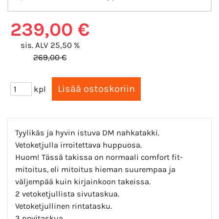
239,00 €
sis. ALV 25,50 %
269,00 €
kpl
Tyylikäs ja hyvin istuva DM nahkatakki.
Vetoketjulla irroitettava huppuosa.
Huom! Tässä takissa on normaali comfort fit-
mitoitus,
eli mitoitus hieman suurempaa ja
väljempää kuin kirjainkoon takeissa.
2 vetoketjullista sivutaskua.
Vetoketjullinen rintatasku.
3 povitaskua.