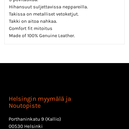
Hihansuut suljettavissa neppareilla.
Takissa on metalliset vetoketjut.
Takki on aitoa nahkaa.
Comfort fit mitoitus
Made of 100% Genuine Leather.
Helsingin myymälä ja
Noutopiste
Porthaninkatu 9 (Kallio)
00530 Helsinki