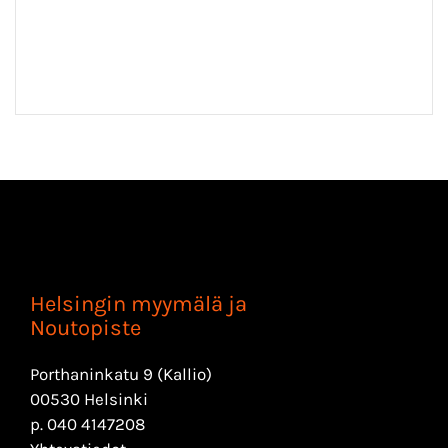
Helsingin myymälä ja
Noutopiste
Porthaninkatu 9 (Kallio)
00530 Helsinki
p.
040 4147208