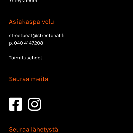
Yhteystiedot
Asiakaspalvelu
streetbeat@streetbeat.fi
p.
040 4147208
Toimitusehdot
Seuraa meitä
Seuraa lähetystä