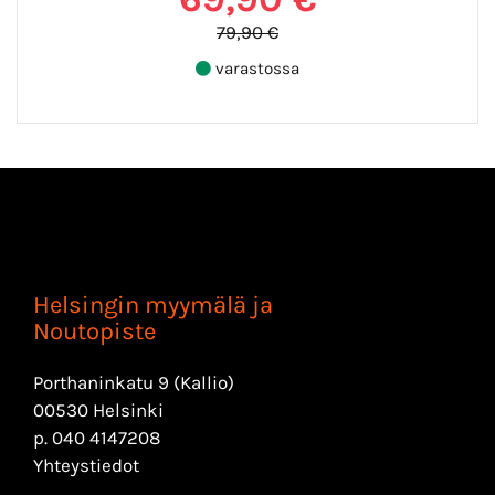
79,90 €
varastossa
Helsingin myymälä ja
Noutopiste
Porthaninkatu 9 (Kallio)
00530 Helsinki
p.
040 4147208
Yhteystiedot