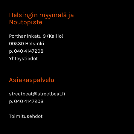
Helsingin myymälä ja
Noutopiste
Porthaninkatu 9 (Kallio)
00530 Helsinki
p.
040 4147208
Yhteystiedot
Asiakaspalvelu
streetbeat@streetbeat.fi
p.
040 4147208
Toimitusehdot