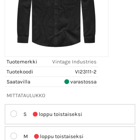
Tuotemerkki
Vintage Industries
Tuotekoodi
VI23111-2
Saatavilla
varastossa
MITTATAULUKKO
S
loppu toistaiseksi
M
loppu toistaiseksi