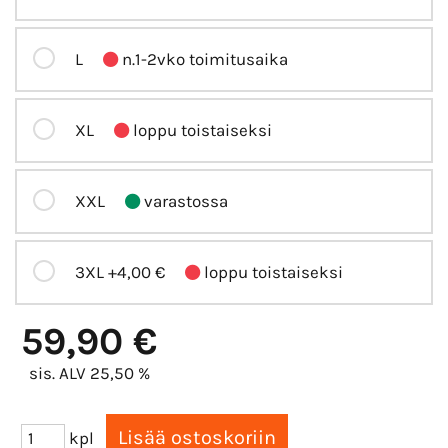
L
n.1-2vko toimitusaika
XL
loppu toistaiseksi
XXL
varastossa
3XL
+4,00 €
loppu toistaiseksi
59,90 €
sis. ALV 25,50 %
kpl