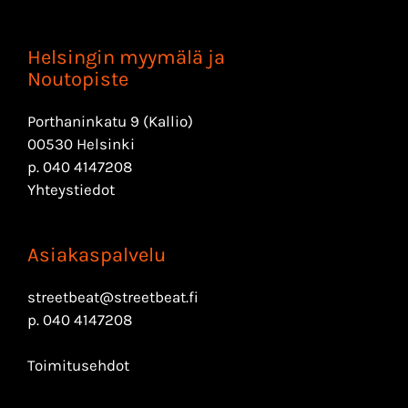
Helsingin myymälä ja
Noutopiste
Porthaninkatu 9 (Kallio)
00530 Helsinki
p.
040 4147208
Yhteystiedot
Asiakaspalvelu
streetbeat@streetbeat.fi
p.
040 4147208
Toimitusehdot