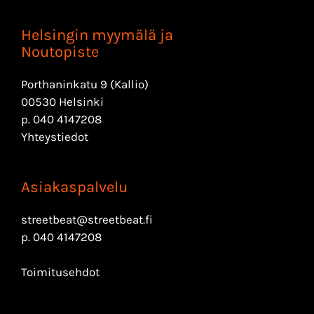
Helsingin myymälä ja
Noutopiste
Porthaninkatu 9 (Kallio)
00530 Helsinki
p.
040 4147208
Yhteystiedot
Asiakaspalvelu
streetbeat@streetbeat.fi
p.
040 4147208
Toimitusehdot