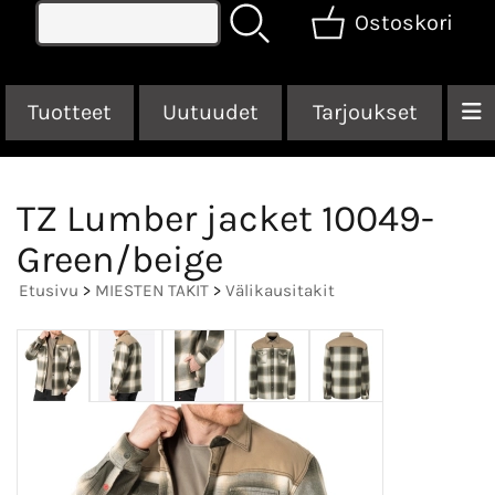
Ostoskori
Tuotteet
Uutuudet
Tarjoukset
TZ Lumber jacket 10049-
Green/beige
Etusivu
>
MIESTEN TAKIT
>
Välikausitakit