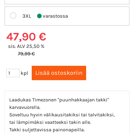
3XL
varastossa
47,90 €
sis. ALV 25,50 %
79,99 €
kpl
Laadukas Timezonen "puunhakkaajan takki"
karvavuorella.
Soveltuu hyvin välikausitakiksi tai talvitakiksi,
tai lämpimäksi vaatteeksi takin alle.
Takki suljettavissa painonapeilla.