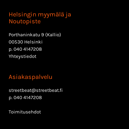
Helsingin myymälä ja
Noutopiste
Porthaninkatu 9 (Kallio)
00530 Helsinki
p.
040 4147208
Yhteystiedot
Asiakaspalvelu
streetbeat@streetbeat.fi
p.
040 4147208
Toimitusehdot