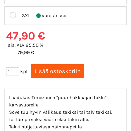
3XL
varastossa
47,90 €
sis. ALV 25,50 %
79,99 €
kpl
Laadukas Timezonen "puunhakkaajan takki"
karvavuorella.
Soveltuu hyvin välikausitakiksi tai talvitakiksi,
tai lämpimäksi vaatteeksi takin alle.
Takki suljettavissa painonapeilla.