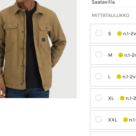
Saatavilla
MITTATAULUKKO
S
n.1-2
M
n.1-2
L
n.1-2v
XL
n.1-
XXL
n.1