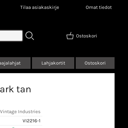
Tilaa asiakaskirje
Omat tiedot
Ostoskori
aajalahjat
Lahjakortit
Ostoskori
ark tan
Vintage Industries
VI2216-1