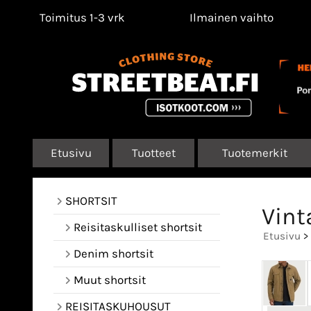
Toimitus 1-3 vrk
Ilmainen vaihto
Etusivu
Tuotteet
Tuotemerkit
SHORTSIT
Vint
Reisitaskulliset shortsit
Etusivu
>
Denim shortsit
Muut shortsit
REISITASKUHOUSUT