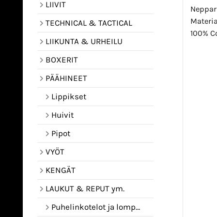
LIIVIT
Neppar
Materia
TECHNICAL & TACTICAL
100% Co
LIIKUNTA & URHEILU
BOXERIT
PÄÄHINEET
Lippikset
Huivit
Pipot
VYÖT
KENGÄT
LAUKUT & REPUT ym.
Puhelinkotelot ja lompakot