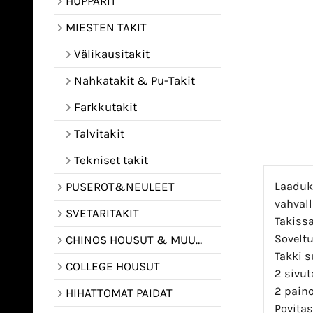
HUPPARIT
MIESTEN TAKIT
Välikausitakit
Nahkatakit & Pu-Takit
Farkkutakit
Talvitakit
Tekniset takit
Laaduka
PUSEROT&NEULEET
vahvall
SVETARITAKIT
Takissa
Soveltu
CHINOS HOUSUT & MUUT HOUSUT
Takki s
COLLEGE HOUSUT
2 sivut
2 paino
HIHATTOMAT PAIDAT
Povitas