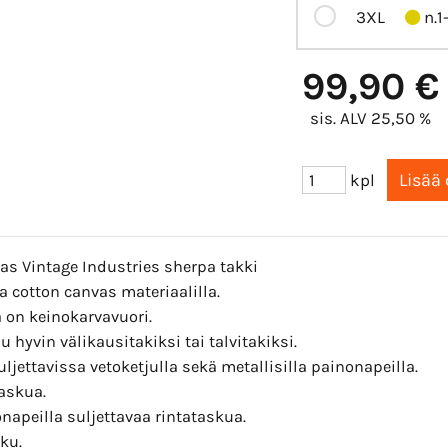
3XL
n.1
99,90 €
sis. ALV 25,50 %
kpl
s Vintage Industries sherpa takki
a cotton canvas materiaalilla.
 on keinokarvavuori.
u hyvin välikausitakiksi tai talvitakiksi.
uljettavissa vetoketjulla sekä metallisilla painonapeilla.
askua.
napeilla suljettavaa rintataskua.
ku.