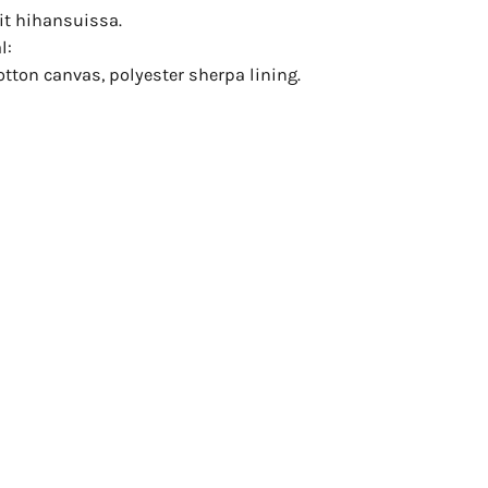
it hihansuissa.
l:
tton canvas, polyester sherpa lining.