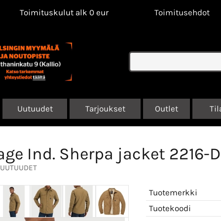
Toimituskulut alk 0 eur
Toimitusehdot
Uutuudet
Tarjoukset
Outlet
Til
age Ind. Sherpa jacket 2216-D
UUTUUDET
Tuotemerkki
Tuotekoodi