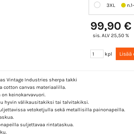
3XL
n.1
99,90 €
sis. ALV 25,50 %
kpl
s Vintage Industries sherpa takki
a cotton canvas materiaalilla.
 on keinokarvavuori.
u hyvin välikausitakiksi tai talvitakiksi.
uljettavissa vetoketjulla sekä metallisilla painonapeilla.
askua.
napeilla suljettavaa rintataskua.
ku.