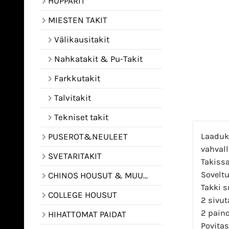
HUPPARIT
MIESTEN TAKIT
Välikausitakit
Nahkatakit & Pu-Takit
Farkkutakit
Talvitakit
Tekniset takit
Laaduka
PUSEROT&NEULEET
vahvall
SVETARITAKIT
Takissa
Soveltu
CHINOS HOUSUT & MUUT HOUSUT
Takki s
COLLEGE HOUSUT
2 sivut
2 paino
HIHATTOMAT PAIDAT
Povitas