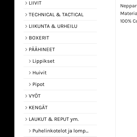
LIIVIT
Neppar
Materia
TECHNICAL & TACTICAL
100% Co
LIIKUNTA & URHEILU
BOXERIT
PÄÄHINEET
Lippikset
Huivit
Pipot
VYÖT
KENGÄT
LAUKUT & REPUT ym.
Puhelinkotelot ja lompakot