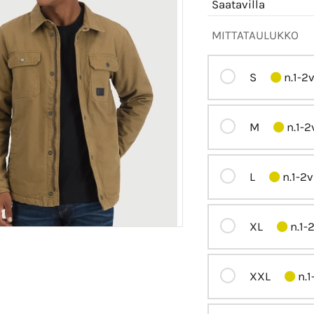
Saatavilla
MITTATAULUKKO
S
n.1-2
M
n.1-2
L
n.1-2v
XL
n.1-
XXL
n.1