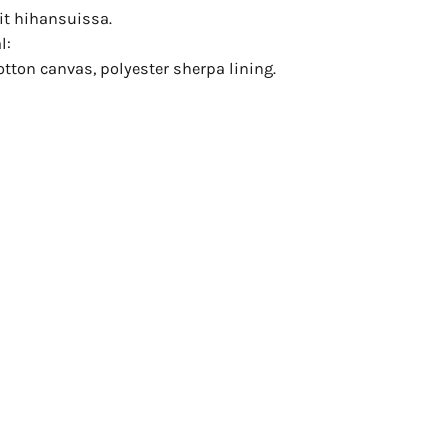
it hihansuissa.
l:
tton canvas, polyester sherpa lining.