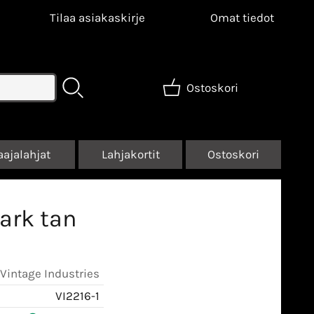
Tilaa asiakaskirje
Omat tiedot
Ostoskori
aajalahjat
Lahjakortit
Ostoskori
ark tan
Vintage Industries
VI2216-1