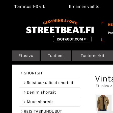
Toimitus 1-3 vrk
Ilmainen vaihto
Etusivu
Tuotteet
Tuotemerkit
SHORTSIT
Vint
Reisitaskulliset shortsit
Etusivu
>
Denim shortsit
Muut shortsit
REISITASKUHOUSUT