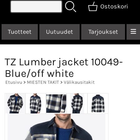
Ostoskori
Tuotteet
Uutuudet
Tarjoukset
TZ Lumber jacket 10049-
Blue/off white
Etusivu
>
MIESTEN TAKIT
>
Välikausitakit