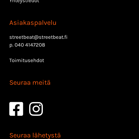
Yhteystiedot
Asiakaspalvelu
streetbeat@streetbeat.fi
p.
040 4147208
Toimitusehdot
Seuraa meitä
Seuraa lähetystä