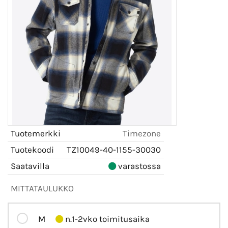
Tuotemerkki
Timezone
Tuotekoodi
TZ10049-40-1155-30030
Saatavilla
varastossa
MITTATAULUKKO
M
n.1-2vko toimitusaika