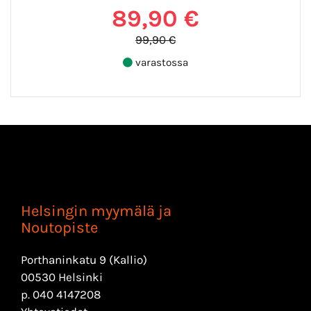
89,90 €
99,90 €
varastossa
Helsingin myymälä ja
Noutopiste
Porthaninkatu 9 (Kallio)
00530 Helsinki
p.
040 4147208