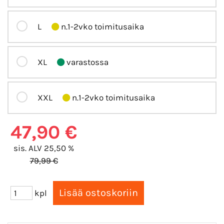
L
n.1-2vko toimitusaika
XL
varastossa
XXL
n.1-2vko toimitusaika
47,90 €
sis. ALV 25,50 %
79,99 €
kpl