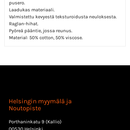
pusero.
Laadukas materiaali.
Valmistettu kevyestä teksturoidusta neuloksesta.
Raglan-hihat.
Pyöreä pääntie, jossa reunus.
Material: 50% cotton, 50% viscose.
Helsingin myymälä ja
Noutopiste
Porthaninkatu 9 (Kallio)
00530 Helsinki