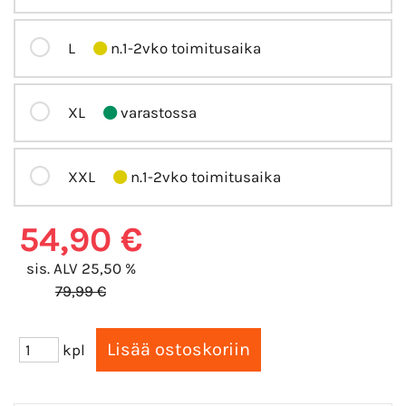
L
n.1-2vko toimitusaika
XL
varastossa
XXL
n.1-2vko toimitusaika
54,90 €
sis. ALV 25,50 %
79,99 €
kpl