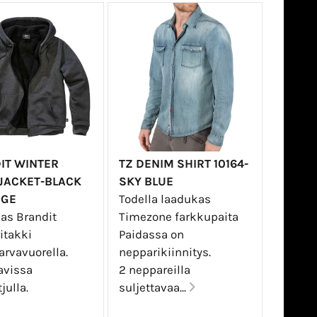
IT WINTER
TZ DENIM SHIRT 10164-
JACKET-BLACK
SKY BLUE
NGE
Todella laadukas
as Brandit
Timezone farkkupaita
itakki
Paidassa on
arvavuorella.
nepparikiinnitys.
avissa
2 neppareilla
julla.
suljettavaa...