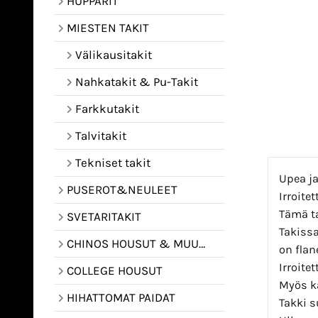
HUPPARIT
MIESTEN TAKIT
Välikausitakit
Nahkatakit & Pu-Takit
Farkkutakit
Talvitakit
Tekniset takit
Upea j
PUSEROT&NEULEET
Irroite
Tämä ta
SVETARITAKIT
Takissa
CHINOS HOUSUT & MUUT HOUSUT
on flane
Irroite
COLLEGE HOUSUT
Myös k
HIHATTOMAT PAIDAT
Takki s