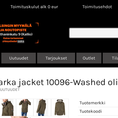
Toimituskulut alk 0 eur
Toimitusehdot
Uutuudet
Tarjoukset
Outlet
Til
arka jacket 10096-Washed ol
UUTUUDET
Tuotemerkki
Tuotekoodi