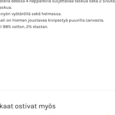
lella edessä 4 neppareilla suljettavaa taskua sekä 2 sivut
askua.
snyöri vyötäröllä sekä helmassa.
ali on hieman joustavaa kivipestyä puuvilla canvasta.
l 98% cotton, 2% elastan.
kaat ostivat myös