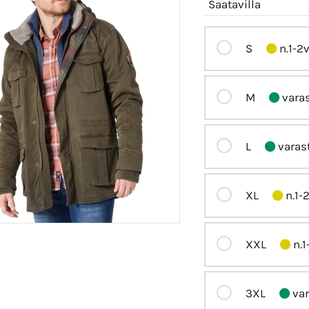
Saatavilla
S
n.1-2
M
vara
L
varas
XL
n.1-
XXL
n.1
3XL
var