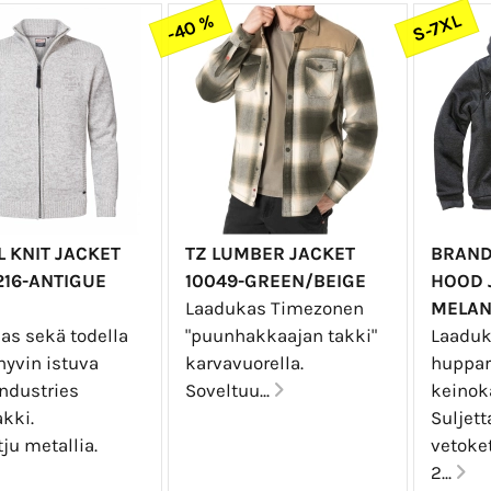
S-7XL
-40 %
 KNIT JACKET
TZ LUMBER JACKET
BRAND
216-ANTIGUE
10049-GREEN/BEIGE
HOOD 
Laadukas Timezonen
MELA
as sekä todella
"puunhakkaajan takki"
Laaduk
hyvin istuva
karvavuorella.
huppar
Industries
Soveltuu...
keinok
kki.
Suljett
ju metallia.
vetoket
2...