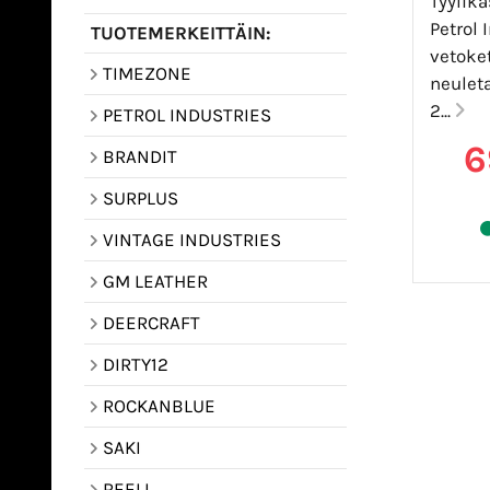
Tyylik
Petrol 
TUOTEMERKEITTÄIN:
vetoket
TIMEZONE
neulet
2...
PETROL INDUSTRIES
6
BRANDIT
SURPLUS
VINTAGE INDUSTRIES
GM LEATHER
DEERCRAFT
DIRTY12
ROCKANBLUE
SAKI
REELL