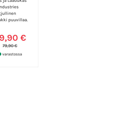
äs ja Laadukas
Industries
jullinen
akki puuvillaa.
9,90 €
79,90 €
varastossa