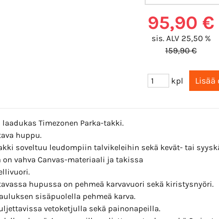
95,90 €
sis. ALV 25,50 %
159,90 €
kpl
a laadukas Timezonen Parka-takki.
ttava huppu.
kki soveltuu leudompiin talvikeleihin sekä kevät- tai syysk
 on vahva Canvas-materiaali ja takissa
llivuori.
ttavassa hupussa on pehmeä karvavuori sekä kiristysnyöri.
auluksen sisäpuolella pehmeä karva.
uljettavissa vetoketjulla sekä painonapeilla.