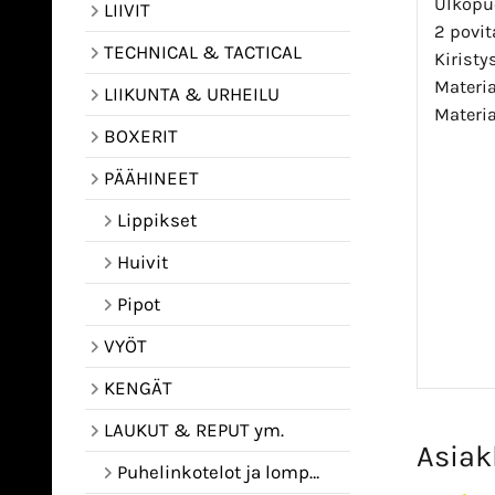
Ulkopuo
LIIVIT
2 povit
TECHNICAL & TACTICAL
Kiristy
Materia
LIIKUNTA & URHEILU
Materia
BOXERIT
PÄÄHINEET
Lippikset
Huivit
Pipot
VYÖT
KENGÄT
LAUKUT & REPUT ym.
Asiak
Puhelinkotelot ja lompakot