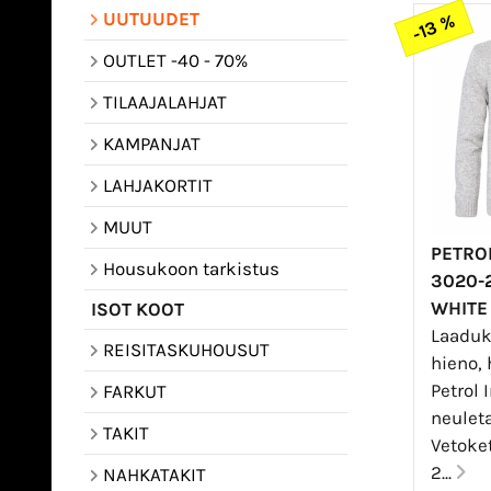
UUTUUDET
-13 %
OUTLET -40 - 70%
TILAAJALAHJAT
KAMPANJAT
LAHJAKORTIT
MUUT
PETROL
Housukoon tarkistus
3020-
WHITE
ISOT KOOT
Laaduk
REISITASKUHOUSUT
hieno, 
Petrol 
FARKUT
neuleta
TAKIT
Vetoket
2...
NAHKATAKIT