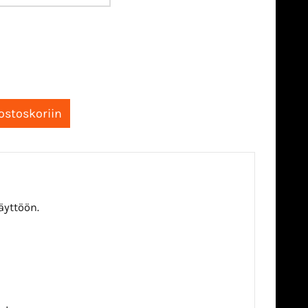
äyttöön.