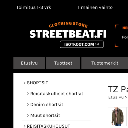
Toimitus 1-3 vrk
Ilmainen vaihto
Etusivu
Tuotteet
Tuotemerkit
SHORTSIT
TZ P
Reisitaskulliset shortsit
Etusivu
>
Denim shortsit
Muut shortsit
REISITASKUHOUSUT