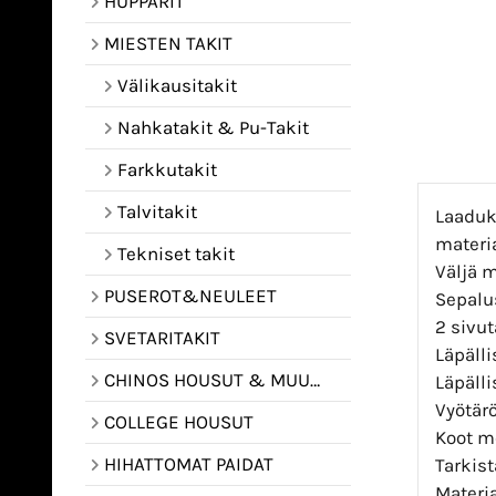
HUPPARIT
MIESTEN TAKIT
Välikausitakit
Nahkatakit & Pu-Takit
Farkkutakit
Talvitakit
Laaduk
materia
Tekniset takit
Väljä m
PUSEROT&NEULEET
Sepalus
2 sivu
SVETARITAKIT
Läpälli
CHINOS HOUSUT & MUUT HOUSUT
Läpälli
Vyötärö
COLLEGE HOUSUT
Koot m
HIHATTOMAT PAIDAT
Tarkis
Materia