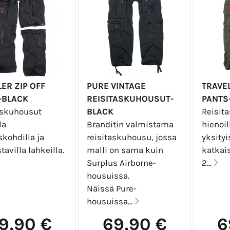
ER ZIP OFF
PURE VINTAGE
TRAVEL
-BLACK
REISITASKUHOUSUT-
PANTS
askuhousut
BLACK
Reisit
la
Branditin valmistama
hienoil
skohdilla ja
reisitaskuhousu, jossa
yksityi
tavilla lahkeilla.
malli on sama kuin
katkais
Surplus Airborne-
2...
housuissa.
Näissä Pure-
housuissa...
9,90 €
69,90 €
6