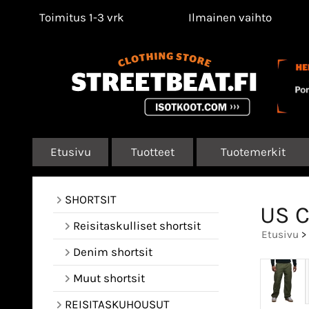
Toimitus 1-3 vrk
Ilmainen vaihto
Etusivu
Tuotteet
Tuotemerkit
SHORTSIT
US C
Reisitaskulliset shortsit
Etusivu
>
Denim shortsit
Muut shortsit
REISITASKUHOUSUT