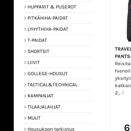
HUPPARIT & PUSEROT
PITKÄHIHA-PAIDAT
LYHYTHIHA-PAIDAT
T-PAIDAT
TRAVEL
SHORTSIT
PANTS
LIIVIT
Reisit
hienoil
GOLLEGE-HOUSUT
yksityi
TACTICAL&TECHNICAL
katkais
2...
KAMPANJAT
TILAAJALAHJAT
MUUT
6
Housukoon tarkistus