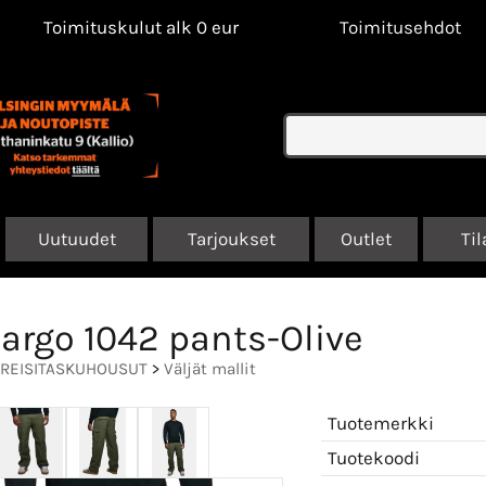
Toimituskulut alk 0 eur
Toimitusehdot
Uutuudet
Tarjoukset
Outlet
Til
argo 1042 pants-Olive
REISITASKUHOUSUT
>
Väljät mallit
Tuotemerkki
Tuotekoodi