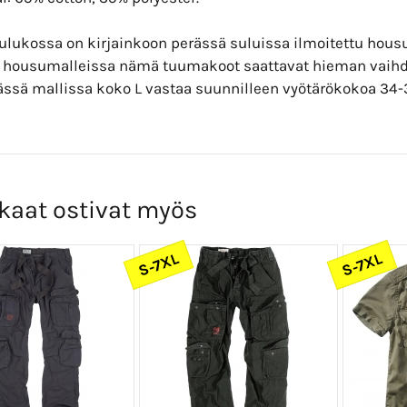
ulukossa on kirjainkoon perässä suluissa ilmoitettu ho
ri housumalleissa nämä tuumakoot saattavat hieman vaihd
ässä mallissa koko L vastaa suunnilleen vyötärökokoa 34
kaat ostivat myös
S-7XL
S-7XL