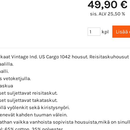
49,90 €
sis. ALV 25,50 %
kpl
kaat Vintage Ind. US Cargo 1042 housut. Reisitaskuhousut 
alilla.
alli.
 vetoketjulla.
taskua
set suljettavat reisitaskut.
set suljettavat takataskut.
llä vyölenkit sekä kiristysnyöri.
enevät kahden tuuman välein.
tathan vaikka vanhoista sopivista housuista,mikä on sinul
l: 65% cotton, 35% polyester.