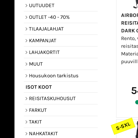
UUTUUDET
AIRBO
OUTLET -40 - 70%
REISI
TILAAJALAHJAT
DARK 
Rento, 
KAMPANJAT
reisit
LAHJAKORTIT
Materia
puuvilla
MUUT
Housukoon tarkistus
ISOT KOOT
5
REISITASKUHOUSUT
FARKUT
TAKIT
S-5XL
NAHKATAKIT