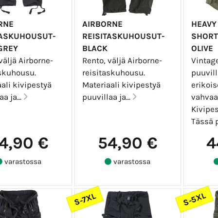
RNE
AIRBORNE
HEAVY
TASKUHOUSUT-
REISITASKUHOUSUT-
SHORT
GREY
BLACK
OLIVE
väljä Airborne-
Rento, väljä Airborne-
Vintag
askuhousu.
reisitaskuhousu.
puuvill
ali kivipestyä
Materiaali kivipestyä
erikoi
a ja...
puuvillaa ja...
vahvaa 
Kivipes
Tässä p
4,90 €
54,90 €
4
varastossa
varastossa
S-5XL
S-7XL