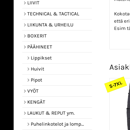
LIIVIT
Kokota
TECHNICAL & TACTICAL
että e
LIIKUNTA & URHEILU
Esim t
BOXERIT
PÄÄHINEET
Lippikset
Asiak
Huivit
Pipot
S-7XL
VYÖT
KENGÄT
LAUKUT & REPUT ym.
Puhelinkotelot ja lompakot