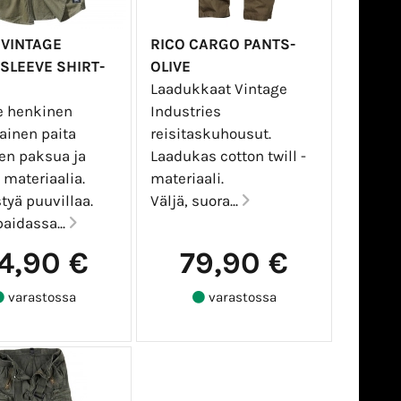
 VINTAGE
RICO CARGO PANTS-
SLEEVE SHIRT-
OLIVE
Laadukkaat Vintage
e henkinen
Industries
ainen paita
reisitaskuhousut.
sen paksua ja
Laadukas cotton twill -
materiaalia.
materiaali.
tyä puuvillaa.
Väljä, suora...
aidassa...
4,90 €
79,90 €
varastossa
varastossa