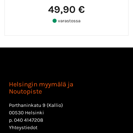
49,90 €
varastossa
Helsingin myymälä ja
Noutopiste
Porthaninkatu 9 (Kallio)
00530 Helsinki
p.
040 4147208
Yhteystiedot