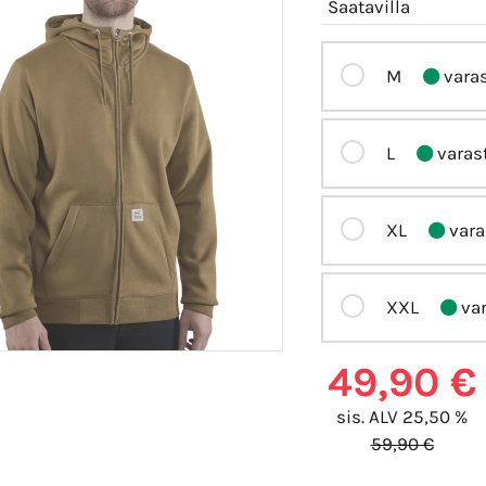
Saatavilla
M
vara
L
varas
XL
vara
XXL
var
49,90 €
sis. ALV 25,50 %
59,90 €