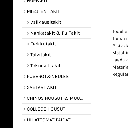
HUPPARIT
MIESTEN TAKIT
Välikausitakit
Todella
Nahkatakit & Pu-Takit
Tässä 
Farkkutakit
2 sivut
Metalli
Talvitakit
Laaduka
Tekniset takit
Materia
Regular 
PUSEROT&NEULEET
SVETARITAKIT
CHINOS HOUSUT & MUUT HOUSUT
COLLEGE HOUSUT
HIHATTOMAT PAIDAT