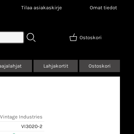
Tilaa asiakaskirje
Omat tiedot
Ostoskori
aajalahjat
Lahjakortit
Ostoskori
Vintage Industries
VI3020-2