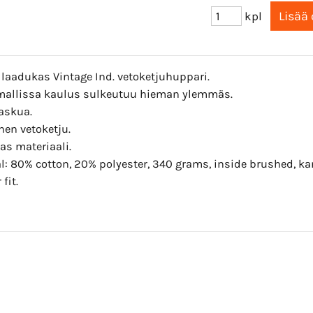
kpl
 laadukas Vintage Ind.
vetoketjuhuppari.
mallissa kaulus sulkeutuu hieman ylemmäs.
askua.
nen vetoketju.
s materiaali.
l: 80% cotton, 20% polyester, 340 grams, inside brushed, kan
fit.