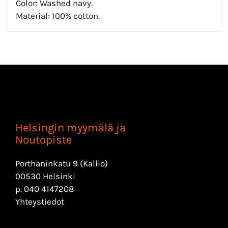
Color: Washed navy.
Material: 100% cotton.
Helsingin myymälä ja
Noutopiste
Porthaninkatu 9 (Kallio)
00530 Helsinki
p.
040 4147208
Yhteystiedot