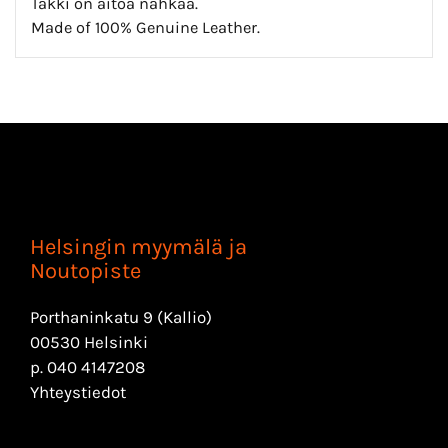
Takki on aitoa nahkaa.
Made of 100% Genuine Leather.
Helsingin myymälä ja
Noutopiste
Porthaninkatu 9 (Kallio)
00530 Helsinki
p.
040 4147208
Yhteystiedot