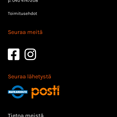
p.
040 4147208
Toimitusehdot
Seuraa meitä
Seuraa lähetystä
Tietoa meistä