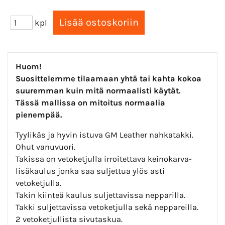
kpl
Huom!
Suosittelemme tilaamaan yhtä tai kahta kokoa
suuremman kuin mitä
normaalisti käytät.
Tässä mallissa on mitoitus normaalia
pienempää.
Tyylikäs ja hyvin istuva GM Leather nahkatakki.
Ohut vanuvuori.
Takissa on vetoketjulla irroitettava keinokarva-
lisäkaulus jonka saa suljettua ylös asti
vetoketjulla.
Takin kiinteä kaulus suljettavissa nepparilla.
Takki suljettavissa vetoketjulla sekä neppareilla.
2 vetoketjullista sivutaskua.