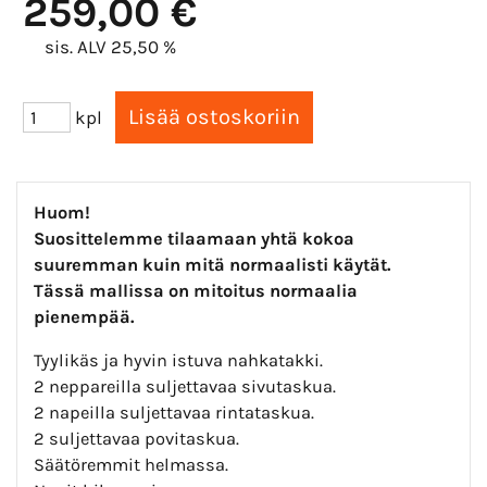
259,00 €
sis. ALV 25,50 %
kpl
Huom!
Suosittelemme tilaamaan yhtä kokoa
suuremman kuin mitä
normaalisti käytät.
Tässä mallissa on mitoitus normaalia
pienempää.
Tyylikäs ja hyvin istuva nahkatakki.
2 neppareilla suljettavaa sivutaskua.
2 napeilla suljettavaa rintataskua.
2 suljettavaa povitaskua.
Säätöremmit helmassa.