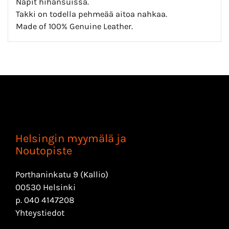
Napit hihansuissa.
Takki on todella pehmeää aitoa nahkaa.
Made of 100% Genuine Leather.
Helsingin myymälä ja
Noutopiste
Porthaninkatu 9 (Kallio)
00530 Helsinki
p.
040 4147208
Yhteystiedot