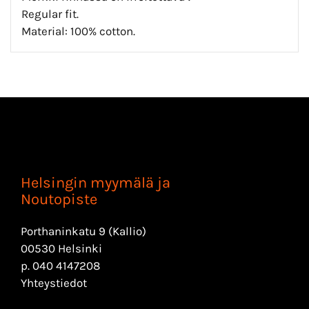
Regular fit.
Material: 100% cotton.
Helsingin myymälä ja
Noutopiste
Porthaninkatu 9 (Kallio)
00530 Helsinki
p.
040 4147208
Yhteystiedot