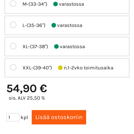
M-(33-34")
varastossa
L-(35-36")
varastossa
XL-(37-38")
varastossa
XXL-(39-40")
n.1-2vko toimitusaika
54,90 €
sis. ALV 25,50 %
kpl