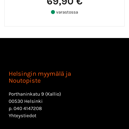
69,90 €
varastossa
Helsingin myymälä ja
Noutopiste
Porthaninkatu 9 (Kallio)
00530 Helsinki
p.
040 4147208
Yhteystiedot