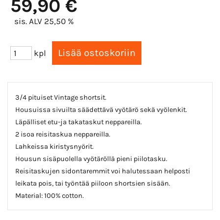
59,90 €
sis. ALV 25,50 %
kpl
3/4 pituiset Vintage shortsit.
Housuissa sivuilta säädettävä vyötärö sekä vyölenkit.
Läpälliset etu-ja takataskut neppareilla.
2 isoa reisitaskua neppareilla.
Lahkeissa kiristysnyörit.
Housun sisäpuolella vyötäröllä pieni piilotasku.
Reisitaskujen sidontaremmit voi halutessaan helposti
leikata pois, tai työntää piiloon shortsien sisään.
Material: 100% cotton.