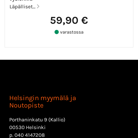
Läpälliset...
59,90 €
varastossa
Helsingin myymälä ja
Noutopiste
Porthaninkatu 9 (Kallio)
00530 Helsinki
p.
040 4147208