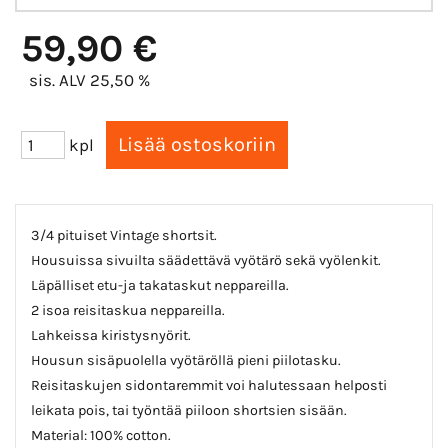
59,90 €
sis. ALV 25,50 %
kpl
3/4 pituiset Vintage shortsit.
Housuissa sivuilta säädettävä vyötärö sekä vyölenkit.
Läpälliset etu-ja takataskut neppareilla.
2 isoa reisitaskua neppareilla.
Lahkeissa kiristysnyörit.
Housun sisäpuolella vyötäröllä pieni piilotasku.
Reisitaskujen sidontaremmit voi halutessaan helposti
leikata pois, tai työntää piiloon shortsien sisään.
Material: 100% cotton.