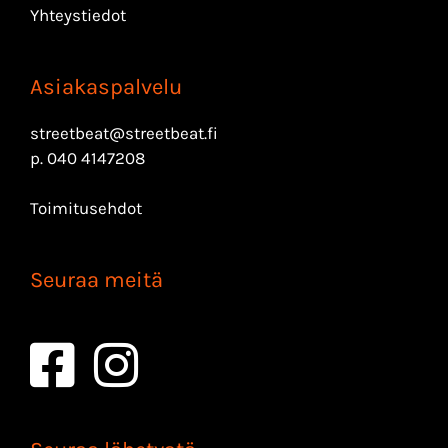
Yhteystiedot
Asiakaspalvelu
streetbeat@streetbeat.fi
p.
040 4147208
Toimitusehdot
Seuraa meitä