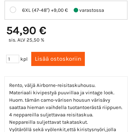
6XL (47-48")
+9,00 €
varastossa
54,90 €
sis. ALV 25,50 %
kpl
Rento, väljä Airborne-reisitaskuhousu.
Materiaali kivipestyä puuvillaa ja vintage look.
Huom. tämän camo-värisen housun värisävy
saattaa hieman vaihdella tuotantoerästä riippuen.
4 neppareilla suljettavaa reisitaskua.
Neppareilla suljettavat takataskut.
Vyötäröllä sekä vyölenkit,että kiristysnyöri,jolla