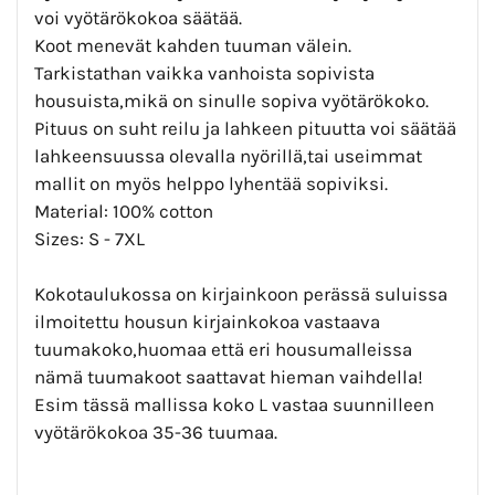
voi vyötärökokoa säätää.
Koot menevät kahden tuuman välein.
Tarkistathan vaikka vanhoista sopivista
housuista,mikä on sinulle sopiva vyötärökoko.
Pituus on suht reilu ja lahkeen pituutta voi säätää
lahkeensuussa olevalla nyörillä,tai useimmat
mallit on myös helppo lyhentää sopiviksi.
Material: 100% cotton
Sizes: S - 7XL
Kokotaulukossa on kirjainkoon perässä suluissa
ilmoitettu housun kirjainkokoa vastaava
tuumakoko,huomaa että eri housumalleissa
nämä tuumakoot saattavat hieman vaihdella!
Esim tässä mallissa koko L vastaa suunnilleen
vyötärökokoa 35-36 tuumaa.