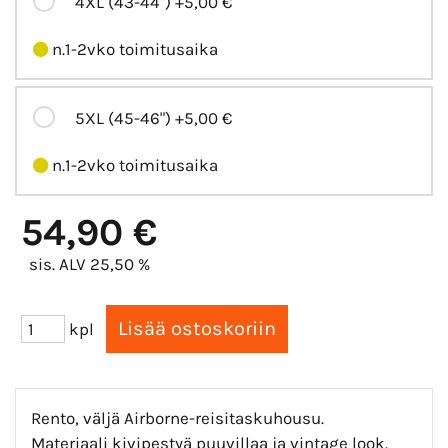
4XL (43-44")
+5,00 €
n.1-2vko toimitusaika
5XL (45-46")
+5,00 €
n.1-2vko toimitusaika
54,90 €
sis. ALV 25,50 %
kpl
Rento, väljä Airborne-reisitaskuhousu.
Materiaali kivipestyä puuvillaa ja vintage look.