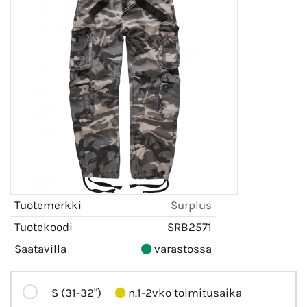
Tuotemerkki
Surplus
Tuotekoodi
SRB2571
Saatavilla
varastossa
S (31-32")
n.1-2vko toimitusaika