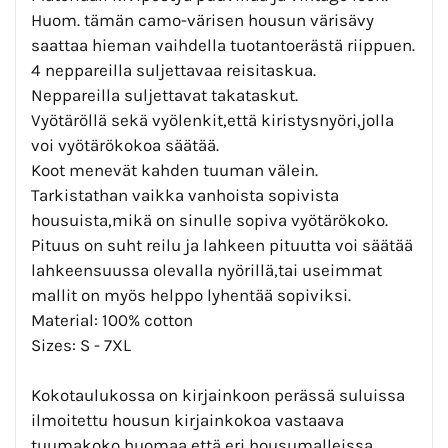
Huom. tämän camo-värisen housun värisävy
saattaa hieman vaihdella tuotantoerästä riippuen.
4 neppareilla suljettavaa reisitaskua.
Neppareilla suljettavat takataskut.
Vyötäröllä sekä vyölenkit,että kiristysnyöri,jolla
voi vyötärökokoa säätää.
Koot menevät kahden tuuman välein.
Tarkistathan vaikka vanhoista sopivista
housuista,mikä on sinulle sopiva vyötärökoko.
Pituus on suht reilu ja lahkeen pituutta voi säätää
lahkeensuussa olevalla nyörillä,tai useimmat
mallit on myös helppo lyhentää sopiviksi.
Material: 100% cotton
Sizes: S - 7XL
Kokotaulukossa on kirjainkoon perässä suluissa
ilmoitettu housun kirjainkokoa vastaava
tuumakoko,huomaa että eri housumalleissa