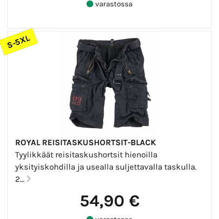
varastossa
S-5XL
ROYAL REISITASKUSHORTSIT-BLACK
Tyylikkäät reisitaskushortsit hienoilla
yksityiskohdilla ja usealla suljettavalla taskulla.
2...
54,90 €