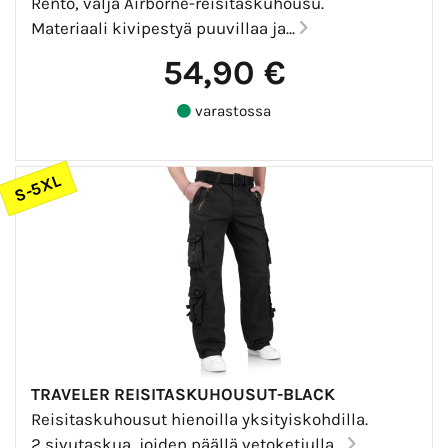
Rento, väljä Airborne-reisitaskuhousu.
Materiaali kivipestyä puuvillaa ja...
54,90 €
varastossa
S-5XL
TRAVELER REISITASKUHOUSUT-BLACK
Reisitaskuhousut hienoilla yksityiskohdilla.
2 sivutaskua, joiden päällä vetoketjulla...