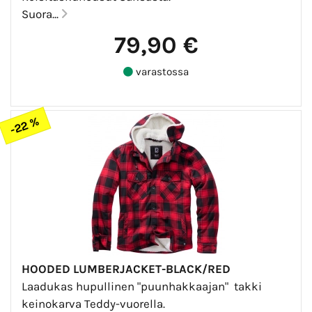
Suora...
79,90 €
varastossa
-22 %
HOODED LUMBERJACKET-BLACK/RED
Laadukas hupullinen "puunhakkaajan" takki
keinokarva Teddy-vuorella.