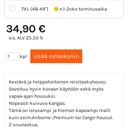
7XL (48-49")
n.1-2vko toimitusaika
34,90 €
sis. ALV 25,50 %
kpl
Kestävä ja helppohoitoinen reisitaskuhousu.
Soveltuu hyvin kovaan käyttöön sekä myös
vapaa-ajan housuksi.
Nopeasti kuivuva kangas.
Tämä on istuvampi ja hieman kapeampi malli
kuin esim.Airborne-,Premium-tai Cargo-housut.
2 sivutaskua.