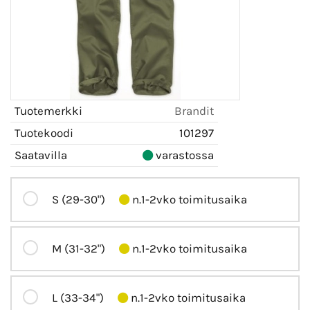
Tuotemerkki
Brandit
Tuotekoodi
101297
Saatavilla
varastossa
S (29-30")
n.1-2vko toimitusaika
M (31-32")
n.1-2vko toimitusaika
L (33-34")
n.1-2vko toimitusaika