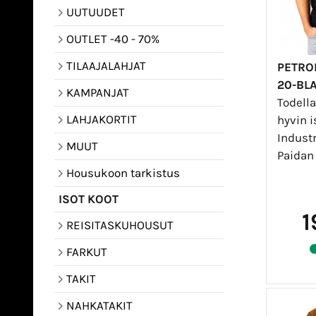
UUTUUDET
OUTLET -40 - 70%
TILAAJALAHJAT
PETROL
20-BL
KAMPANJAT
Todella
LAHJAKORTIT
hyvin i
Industr
MUUT
Paidan 
Housukoon tarkistus
ISOT KOOT
1
REISITASKUHOUSUT
FARKUT
TAKIT
NAHKATAKIT