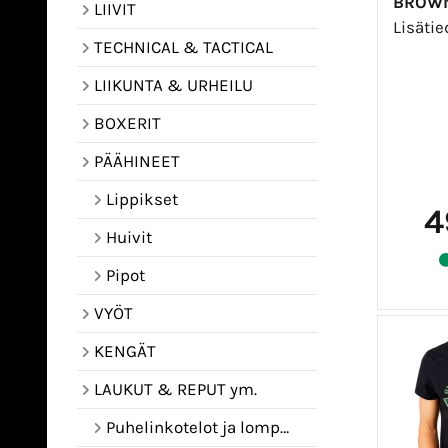
BROW
LIIVIT
Lisäti
TECHNICAL & TACTICAL
LIIKUNTA & URHEILU
BOXERIT
PÄÄHINEET
Lippikset
4
Huivit
Pipot
VYÖT
KENGÄT
LAUKUT & REPUT ym.
Puhelinkotelot ja lompakot