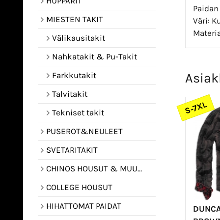
HUPPARIT
Paidan 
MIESTEN TAKIT
Väri: K
Materia
Välikausitakit
Nahkatakit & Pu-Takit
Farkkutakit
Asiak
Talvitakit
S-7XL
Tekniset takit
PUSEROT&NEULEET
SVETARITAKIT
CHINOS HOUSUT & MUUT HOUSUT
COLLEGE HOUSUT
HIHATTOMAT PAIDAT
DUNCA