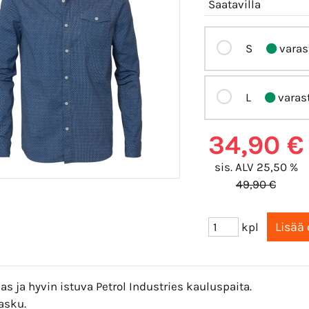
Saatavilla
S
varas
L
varas
34,90 €
sis. ALV 25,50 %
49,90 €
kpl
s ja hyvin istuva Petrol Industries kauluspaita.
tasku.