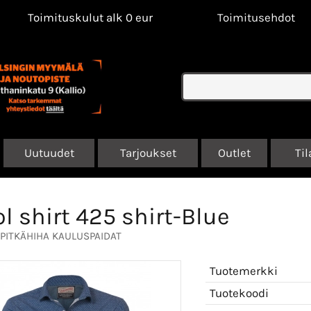
Toimituskulut alk 0 eur
Toimitusehdot
Uutuudet
Tarjoukset
Outlet
Til
ol shirt 425 shirt-Blue
PITKÄHIHA KAULUSPAIDAT
Tuotemerkki
Tuotekoodi