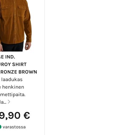
E IND.
ROY SHIRT
-BRONZE BROWN
a laadukas
e henkinen
mettipaita.
a...
9,90 €
varastossa