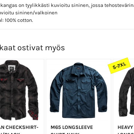
kangas on tyylikkästi kuvioitu sininen, jossa tehostevärin
uvioitu sininen/valkoinen
l: 100% cotton.
kaat ostivat myös
S-7XL
N CHECKSHIRT-
M65 LONGSLEEVE
HEAVY