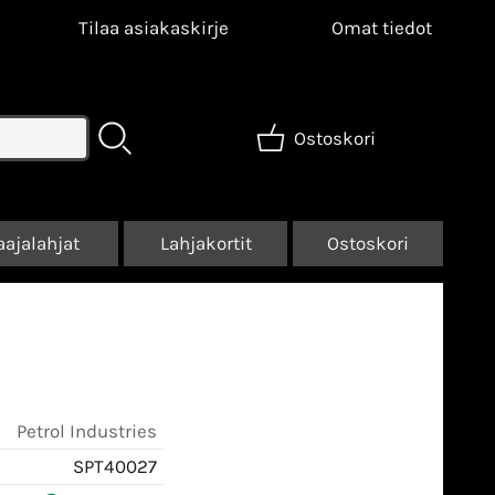
Tilaa asiakaskirje
Omat tiedot
Ostoskori
aajalahjat
Lahjakortit
Ostoskori
Petrol Industries
SPT40027