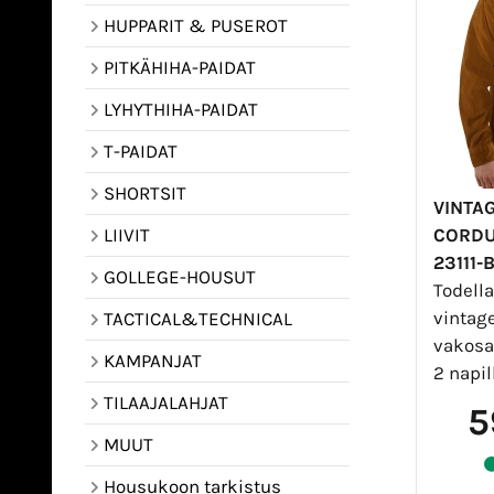
HUPPARIT & PUSEROT
PITKÄHIHA-PAIDAT
LYHYTHIHA-PAIDAT
T-PAIDAT
SHORTSIT
VINTAG
CORDU
LIIVIT
23111
GOLLEGE-HOUSUT
Todell
vintag
TACTICAL&TECHNICAL
vakosa
KAMPANJAT
2 napill
TILAAJALAHJAT
5
MUUT
Housukoon tarkistus