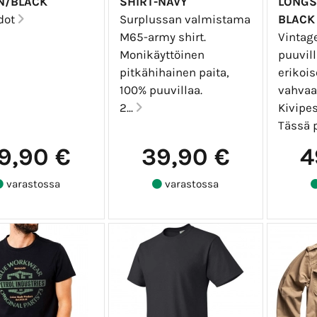
N/BLACK
SHIRT-NAVY
LONGS
edot
Surplussan valmistama
BLACK
M65-army shirt.
Vintag
Monikäyttöinen
puuvill
pitkähihainen paita,
erikoi
100% puuvillaa.
vahvaa 
2...
Kivipes
Tässä p
9,90 €
39,90 €
4
varastossa
varastossa