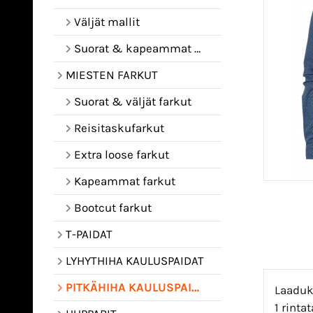
Väljät mallit
Suorat & kapeammat mallit
MIESTEN FARKUT
Suorat & väljät farkut
Reisitaskufarkut
Extra loose farkut
Kapeammat farkut
Bootcut farkut
T-PAIDAT
LYHYTHIHA KAULUSPAIDAT
PITKÄHIHA KAULUSPAIDAT
Laaduka
1 rinta