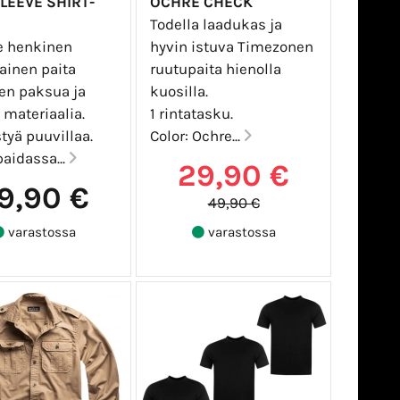
LEEVE SHIRT-
OCHRE CHECK
Todella laadukas ja
e henkinen
hyvin istuva Timezonen
ainen paita
ruutupaita hienolla
sen paksua ja
kuosilla.
materiaalia.
1 rintatasku.
tyä puuvillaa.
Color: Ochre...
aidassa...
29,90 €
9,90 €
49,90 €
varastossa
varastossa