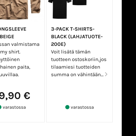
ONGSLEEVE
3-PACK T-SHIRTS-
-BEIGE
BLACK (LAHJATUOTE-
ssan valmistama
200E)
my shirt.
Voit lisätä tämän
yttöinen
tuotteen ostoskoriin,jos
hainen paita,
tilaamiesi tuotteiden
uvillaa.
summa on vähintään...
9,90 €
varastossa
varastossa