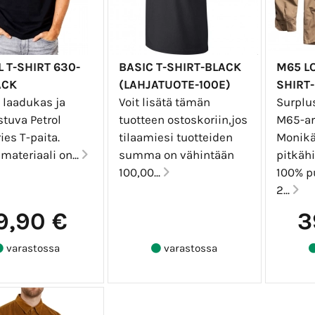
 T-SHIRT 630-
BASIC T-SHIRT-BLACK
M65 L
ACK
(LAHJATUOTE-100E)
SHIRT
 laadukas ja
Voit lisätä tämän
Surplu
stuva Petrol
tuotteen ostoskoriin,jos
M65-ar
ies T-paita.
tilaamiesi tuotteiden
Monikä
materiaali on...
summa on vähintään
pitkähi
100,00...
100% pu
2...
9,90 €
3
varastossa
varastossa