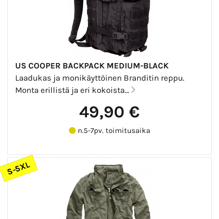
US COOPER BACKPACK MEDIUM-BLACK
Laadukas ja monikäyttöinen Branditin reppu.
Monta erillistä ja eri kokoista...
49,90 €
n.5-7pv. toimitusaika
S-5XL