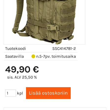
Tuotekoodi
SSC414781-2
Saatavilla
n.5-7pv. toimitusaika
49,90 €
sis. ALV 25,50 %
kpl