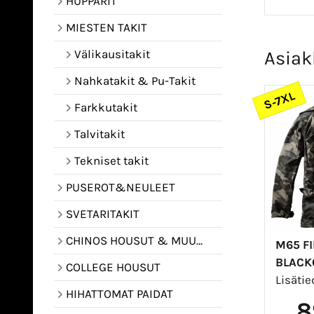
HUPPARIT
MIESTEN TAKIT
Välikausitakit
Asiak
Nahkatakit & Pu-Takit
S-7XL
Farkkutakit
Talvitakit
Tekniset takit
PUSEROT&NEULEET
SVETARITAKIT
CHINOS HOUSUT & MUUT HOUSUT
M65 FI
BLAC
COLLEGE HOUSUT
Lisäti
HIHATTOMAT PAIDAT
8