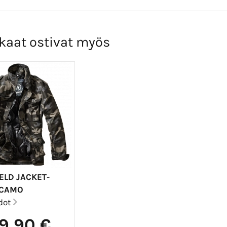
kaat ostivat myös
ELD JACKET-
KCAMO
edot
9,90 €