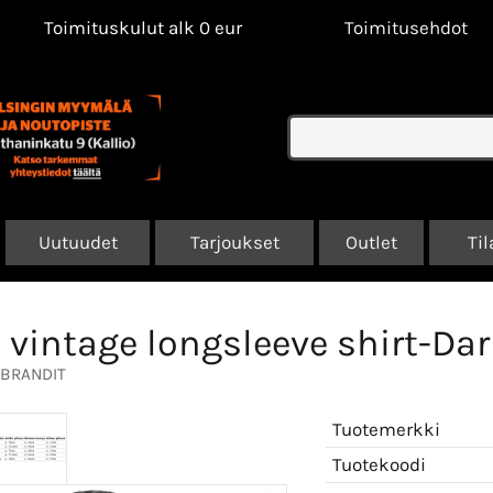
Toimituskulut alk 0 eur
Toimitusehdot
Uutuudet
Tarjoukset
Outlet
Til
 vintage longsleeve shirt-D
BRANDIT
Tuotemerkki
Tuotekoodi