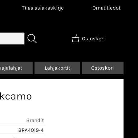
Tilaa asiakaskirje
Omat tiedot
Ostoskori
aajalahjat
Lahjakortit
Ostoskori
arkcamo
Brandit
BRA4019-4