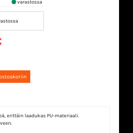
varastossa
astossa
€
ä, erittäin laadukas PU-materiaali.
lveen.