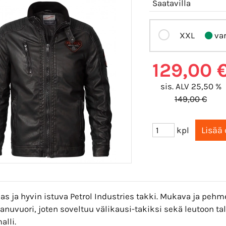
Saatavilla
XXL
var
129,00 
sis. ALV 25,50 %
149,00 €
kpl
s ja hyvin istuva Petrol Industries takki. Mukava ja pehme
anuvuori, joten soveltuu välikausi-takiksi sekä leutoon ta
alli.