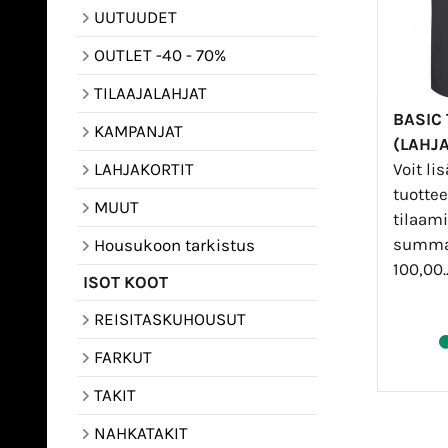
UUTUUDET
OUTLET -40 - 70%
TILAAJALAHJAT
BASIC 
KAMPANJAT
(LAHJ
Voit li
LAHJAKORTIT
tuottee
MUUT
tilaami
summa 
Housukoon tarkistus
100,00.
ISOT KOOT
REISITASKUHOUSUT
FARKUT
TAKIT
NAHKATAKIT