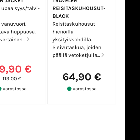
N JACKET
TRAVELER
 upea syys/talvi-
REISITASKUHOUSUT-
BLACK
 vanuvuori.
Reisitaskuhousut
ttava huppuosa.
hienoilla
ertainen...
yksityiskohdilla.
2 sivutaskua, joiden
päällä vetoketjulla...
9,90 €
64,90 €
119,00 €
varastossa
varastossa