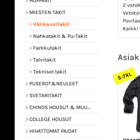
HUPPARIT
2 vetok
MIESTEN TAKIT
Vetoket
Povita
Välikausitakit
Kaikki 
Nahkatakit & Pu-Takit
Farkkutakit
Asiak
Talvitakit
Tekniset takit
S-7XL
PUSEROT&NEULEET
SVETARITAKIT
CHINOS HOUSUT & MUUT HOUSUT
COLLEGE HOUSUT
HIHATTOMAT PAIDAT