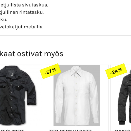
etjullista sivutaskua.
jullinen rintatasku.
sku.
vetoketjut metallia.
kaat ostivat myös
-24 %
-57 %