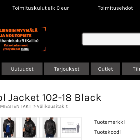
Toimituskulut alk 0 eur
Toimitusehdot
Uutuudet
Tarjoukset
Outlet
Til
ol Jacket 102-18 Black
MIESTEN TAKIT
>
Välikausitakit
Tuotemerkki
Tuotekoodi