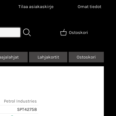
Tilaa asiakaskirje
Omat tiedot
Ostoskori
aajalahjat
Lahjakortit
Ostoskori
Petrol Industries
SPT42758