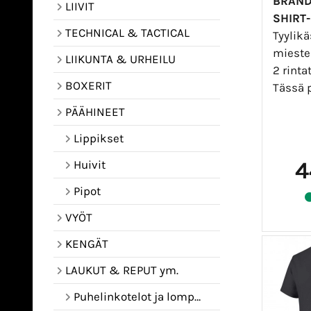
BRANDI
LIIVIT
SHIRT
TECHNICAL & TACTICAL
Tyylikä
mieste
LIIKUNTA & URHEILU
2 rinta
BOXERIT
Tässä p
PÄÄHINEET
Lippikset
4
Huivit
Pipot
VYÖT
KENGÄT
LAUKUT & REPUT ym.
Puhelinkotelot ja lompakot