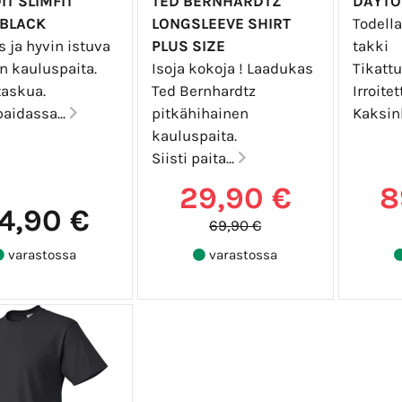
T SLIMFIT
TED BERNHARDTZ
DAYTO
-BLACK
LONGSLEEVE SHIRT
Todella
s ja hyvin istuva
PLUS SIZE
takki
n kauluspaita.
Isoja kokoja ! Laadukas
Tikattu
taskua.
Ted Bernhardtz
Irroite
aidassa...
pitkähihainen
Kaksink
kauluspaita.
Siisti paita...
29,90 €
8
4,90 €
69,90 €
varastossa
varastossa