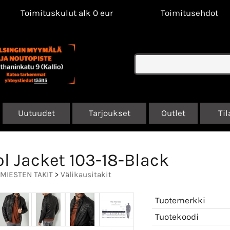
Toimituskulut alk 0 eur
Toimitusehdot
Uutuudet
Tarjoukset
Outlet
Til
ol Jacket 103-18-Black
MIESTEN TAKIT
>
Välikausitakit
Tuotemerkki
Tuotekoodi