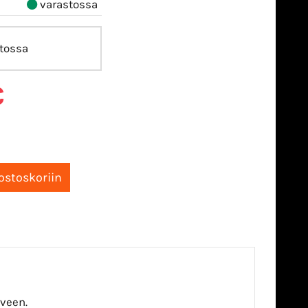
varastossa
tossa
€
lveen.