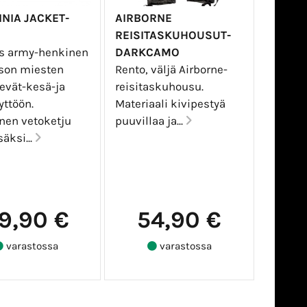
NIA JACKET-
AIRBORNE
REISITASKUHOUSUT-
äs army-henkinen
DARKCAMO
ason miesten
Rento, väljä Airborne-
evät-kesä-ja
reisitaskuhousu.
yttöön.
Materiaali kivipestyä
inen vetoketju
puuvillaa ja...
säksi...
9,90 €
54,90 €
varastossa
varastossa