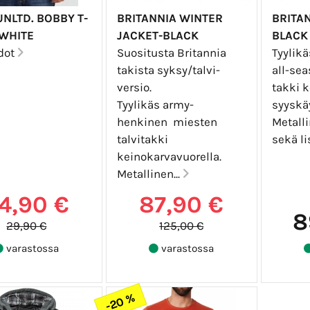
NLTD. BOBBY T-
BRITANNIA WINTER
BRITAN
 WHITE
JACKET-BLACK
BLACK
edot
Suositusta Britannia
Tyylik
takista syksy/talvi-
all-se
versio.
takki k
Tyylikäs army-
syyskä
henkinen miesten
Metall
talvitakki
sekä li
keinokarvavuorella.
Metallinen...
4,90 €
87,90 €
8
29,90 €
125,00 €
varastossa
varastossa
-20 %