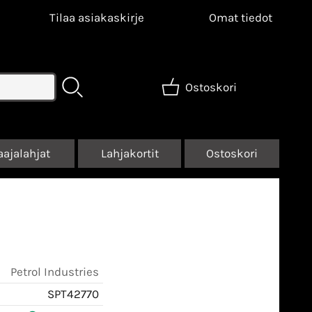
Tilaa asiakaskirje
Omat tiedot
Ostoskori
aajalahjat
Lahjakortit
Ostoskori
Petrol Industries
SPT42770