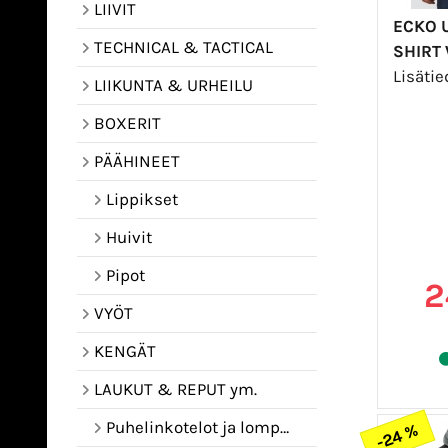
LIIVIT
ECKO U
TECHNICAL & TACTICAL
SHIRT
Lisäti
LIIKUNTA & URHEILU
BOXERIT
PÄÄHINEET
Lippikset
Huivit
Pipot
2
VYÖT
KENGÄT
LAUKUT & REPUT ym.
Puhelinkotelot ja lompakot
-24 %