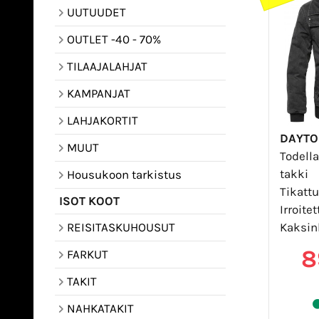
UUTUUDET
OUTLET -40 - 70%
TILAAJALAHJAT
KAMPANJAT
LAHJAKORTIT
DAYTO
MUUT
Todella
takki
Housukoon tarkistus
Tikattu
ISOT KOOT
Irroite
Kaksink
REISITASKUHOUSUT
8
FARKUT
TAKIT
NAHKATAKIT