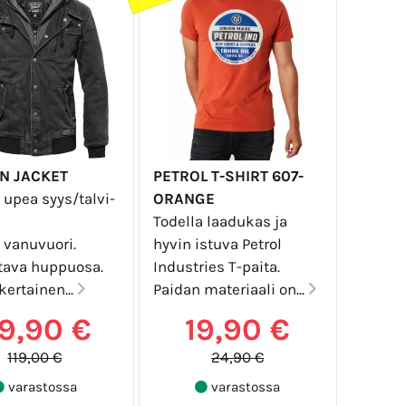
N JACKET
PETROL T-SHIRT 607-
 upea syys/talvi-
ORANGE
Todella laadukas ja
 vanuvuori.
hyvin istuva Petrol
ttava huppuosa.
Industries T-paita.
ertainen...
Paidan materiaali on...
9,90 €
19,90 €
119,00 €
24,90 €
varastossa
varastossa