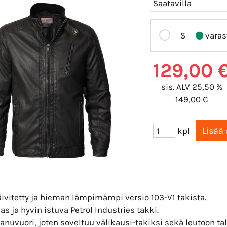
Saatavilla
S
varas
129,00 
sis. ALV 25,50 %
149,00 €
kpl
ivitetty ja hieman lämpimämpi versio 103-V1 takista.
s ja hyvin istuva Petrol Industries takki.
anuvuori, joten soveltuu välikausi-takiksi sekä leutoon ta