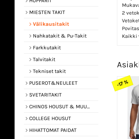
HUPPARIT
Mukava 
MIESTEN TAKIT
2 vetok
Vetoket
Välikausitakit
Povita
Nahkatakit & Pu-Takit
Kaikki 
Farkkutakit
Talvitakit
Asiak
Tekniset takit
-17 %
PUSEROT&NEULEET
SVETARITAKIT
CHINOS HOUSUT & MUUT HOUSUT
COLLEGE HOUSUT
HIHATTOMAT PAIDAT