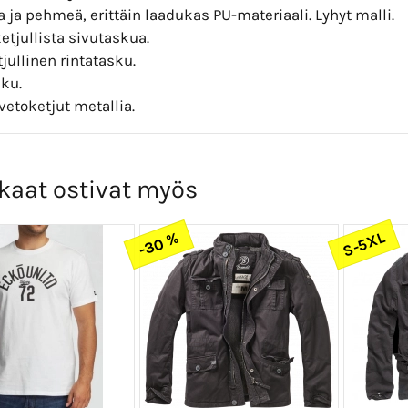
ja pehmeä, erittäin laadukas PU-materiaali. Lyhyt malli.
etjullista sivutaskua.
jullinen rintatasku.
sku.
vetoketjut metallia.
kaat ostivat myös
S-5XL
-30 %